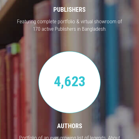
PUBLISHERS
Featuring complete portfolio & virtual showroom of
170 active Publishers in Bangladesh.
4,623
AUTHORS
Portfolio of an ever growing list of legends. About