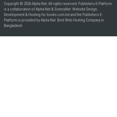
Copyright © 2026 Alpha Net, All rights reserved. Publishers E-Platform
is a collaboration of Alpha Net & SomoyNet.
Website Design
,
Development & Hosting for books.com.bd and the Publishers E-
Platform is provided by Alpha Net. Best
Web Hosting Company in
Bangladesh
.