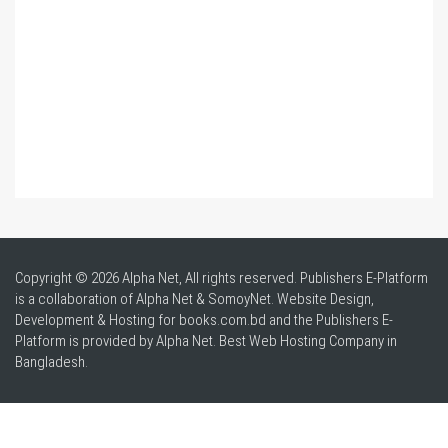
Copyright © 2026 Alpha Net, All rights reserved. Publishers E-Platform
is a collaboration of Alpha Net & SomoyNet.
Website Design
,
Development & Hosting for books.com.bd and the Publishers E-
Platform is provided by Alpha Net. Best
Web Hosting Company in
Bangladesh
.