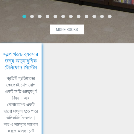
MORE BOOKS
স্বল্প খরচে ব্যবসার
জন্য অত্যাধুনিক
টেলিফোন সিস্টেম
প্রতিটি প্রতিষ্ঠানের
ক্ষেত্রেই যোগাযোগ
একটি অতি গুরুত্বপূর্ণ
বিষয়। আর
যোগাযোগের একটি
ভালো মাধ্যম হতে পারে
টেলিকমিউনিকেশন।
আর এ সমস্যার সমাধান
করতে আলফা নেট