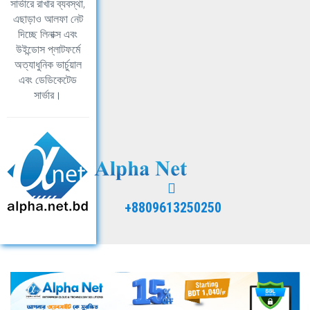
সার্ভারে রাখার ব্যবস্থা,
এছাড়াও আলফা নেট
দিচ্ছে লিনাক্স এবং
উইন্ডোস প্লাটফর্মে
অত্যাধুনিক ভার্চুয়াল
এবং ডেডিকেটেড
সার্ভার।
+8809613250250