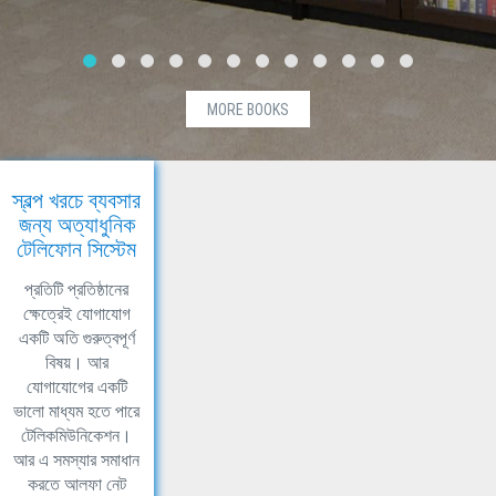
MORE BOOKS
স্বল্প খরচে ব্যবসার
জন্য অত্যাধুনিক
টেলিফোন সিস্টেম
প্রতিটি প্রতিষ্ঠানের
ক্ষেত্রেই যোগাযোগ
একটি অতি গুরুত্বপূর্ণ
বিষয়। আর
যোগাযোগের একটি
ভালো মাধ্যম হতে পারে
টেলিকমিউনিকেশন।
আর এ সমস্যার সমাধান
করতে আলফা নেট