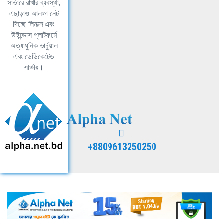
সার্ভারে রাখার ব্যবস্থা,
এছাড়াও আলফা নেট
দিচ্ছে লিনাক্স এবং
উইন্ডোস প্লাটফর্মে
অত্যাধুনিক ভার্চুয়াল
এবং ডেডিকেটেড
সার্ভার।
+8809613250250