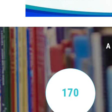
A
170