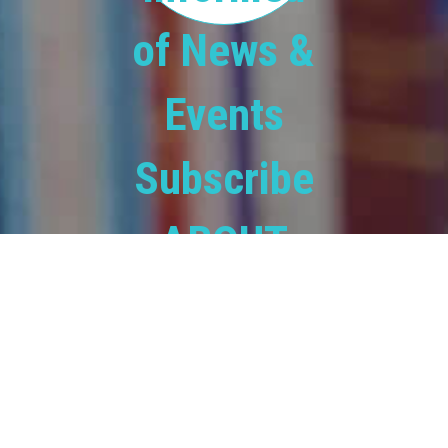
of News &
Events
Subscribe
ABOUT
BOOKS.COM.BD
books.com.bd
is a