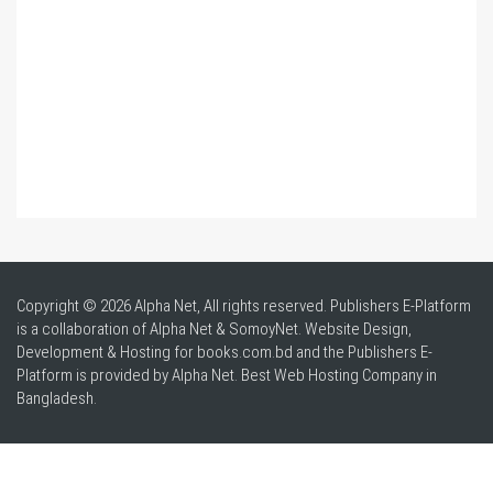
Copyright © 2026 Alpha Net, All rights reserved. Publishers E-Platform
is a collaboration of Alpha Net & SomoyNet.
Website Design
,
Development & Hosting for books.com.bd and the Publishers E-
Platform is provided by Alpha Net. Best
Web Hosting Company in
Bangladesh
.