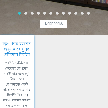
MORE BOOKS
স্বল্প খরচে ব্যবসার
জন্য অত্যাধুনিক
টেলিফোন সিস্টেম
প্রতিটি প্রতিষ্ঠানের
ক্ষেত্রেই যোগাযোগ
একটি অতি গুরুত্বপূর্ণ
বিষয়। আর
যোগাযোগের একটি
ভালো মাধ্যম হতে পারে
টেলিকমিউনিকেশন।
আর এ সমস্যার সমাধান
করতে আলফা নেট