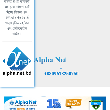
সার্ভারে রাখার ব্যবস্থা,
এছাড়াও আলফা নেট
দিচ্ছে লিনাক্স এবং
উইন্ডোস প্লাটফর্মে
অত্যাধুনিক ভার্চুয়াল
এবং ডেডিকেটেড
সার্ভার।
+8809613250250