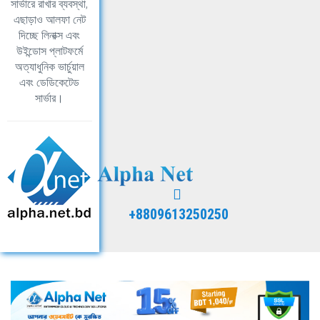
সার্ভারে রাখার ব্যবস্থা,
এছাড়াও আলফা নেট
দিচ্ছে লিনাক্স এবং
উইন্ডোস প্লাটফর্মে
অত্যাধুনিক ভার্চুয়াল
এবং ডেডিকেটেড
সার্ভার।
+8809613250250