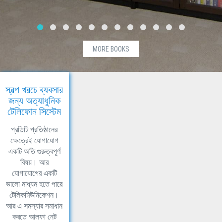
MORE BOOKS
স্বল্প খরচে ব্যবসার
জন্য অত্যাধুনিক
টেলিফোন সিস্টেম
প্রতিটি প্রতিষ্ঠানের
ক্ষেত্রেই যোগাযোগ
একটি অতি গুরুত্বপূর্ণ
বিষয়। আর
যোগাযোগের একটি
ভালো মাধ্যম হতে পারে
টেলিকমিউনিকেশন।
আর এ সমস্যার সমাধান
করতে আলফা নেট