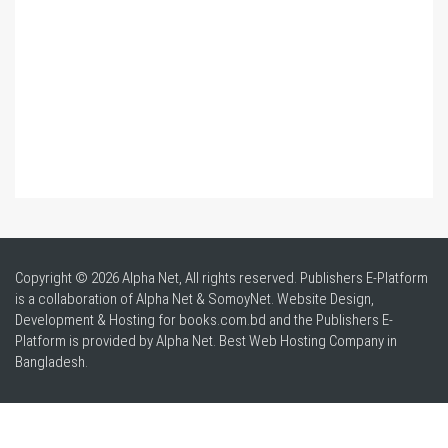
Copyright © 2026 Alpha Net, All rights reserved. Publishers E-Platform
is a collaboration of Alpha Net & SomoyNet.
Website Design
,
Development & Hosting for books.com.bd and the Publishers E-
Platform is provided by Alpha Net. Best
Web Hosting Company in
Bangladesh
.