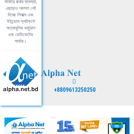
সার্ভারে রাখার ব্যবস্থা,
এছাড়াও আলফা নেট
দিচ্ছে লিনাক্স এবং
উইন্ডোস প্লাটফর্মে
অত্যাধুনিক ভার্চুয়াল
এবং ডেডিকেটেড
সার্ভার।
+8809613250250