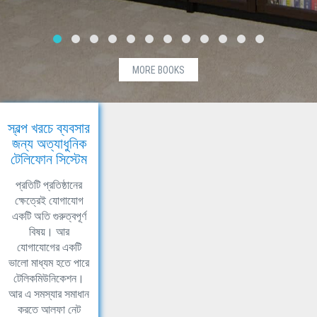
MORE BOOKS
স্বল্প খরচে ব্যবসার
জন্য অত্যাধুনিক
টেলিফোন সিস্টেম
প্রতিটি প্রতিষ্ঠানের
ক্ষেত্রেই যোগাযোগ
একটি অতি গুরুত্বপূর্ণ
বিষয়। আর
যোগাযোগের একটি
ভালো মাধ্যম হতে পারে
টেলিকমিউনিকেশন।
আর এ সমস্যার সমাধান
করতে আলফা নেট