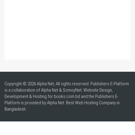
Copyright © 2026 Alpha Net, All rights reserved. Publishers E-Platform
is a collaboration of Alpha Net & SomoyNet.
Website Design
,
Development & Hosting for books.com.bd and the Publishers E-
Platform is provided by Alpha Net. Best
Web Hosting Company in
Bangladesh
.