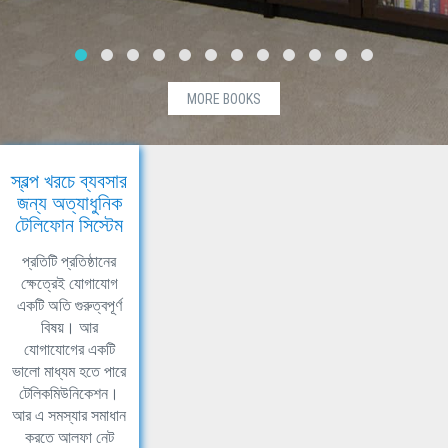
MORE BOOKS
স্বল্প খরচে ব্যবসার
জন্য অত্যাধুনিক
টেলিফোন সিস্টেম
প্রতিটি প্রতিষ্ঠানের
ক্ষেত্রেই যোগাযোগ
একটি অতি গুরুত্বপূর্ণ
বিষয়। আর
যোগাযোগের একটি
ভালো মাধ্যম হতে পারে
টেলিকমিউনিকেশন।
আর এ সমস্যার সমাধান
করতে আলফা নেট