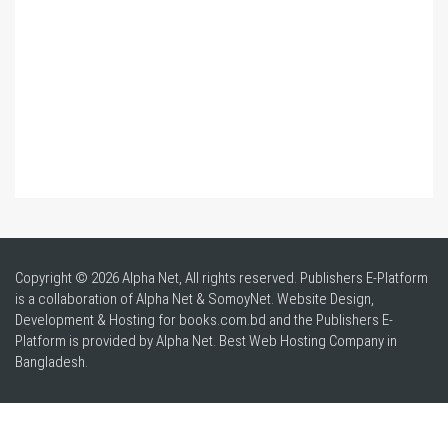
Copyright © 2026 Alpha Net, All rights reserved. Publishers E-Platform
is a collaboration of Alpha Net & SomoyNet.
Website Design
,
Development & Hosting for books.com.bd and the Publishers E-
Platform is provided by Alpha Net. Best
Web Hosting Company in
Bangladesh
.