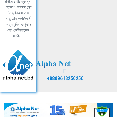
সার্ভারে রাখার ব্যবস্থা,
এছাড়াও আলফা নেট
দিচ্ছে লিনাক্স এবং
উইন্ডোস প্লাটফর্মে
অত্যাধুনিক ভার্চুয়াল
এবং ডেডিকেটেড
সার্ভার।
+8809613250250