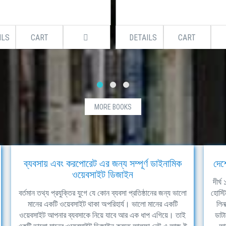
DETAILS
CART
DETAILS
MORE BOOKS
ব্যবসায় এবং করপোরেট এর জন্য সম্পূর্ণ ডাইনামিক
দেশ
ওয়েবসাইট ডিজাইন
দীর্
বর্তমান তথ্য প্রযুক্তির যুগে যে কোন ব্যবসা প্রতিষ্ঠানের জন্য ভালো
হোস্ট
মানের একটি ওয়েবসাইট থাকা অপরিহার্য। ভালো মানের একটি
লিন
ওয়েবসাইট আপনার ব্যবসাকে নিয়ে যাবে আর এক ধাপ এগিয়ে। তাই
ডাটা