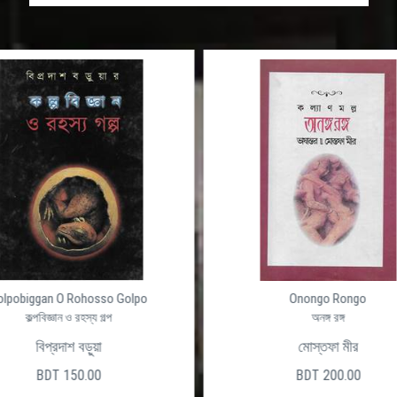
Onongo Rongo
অনঙ্গ রঙ্গ
মোস্তফা মীর
BDT 200.00