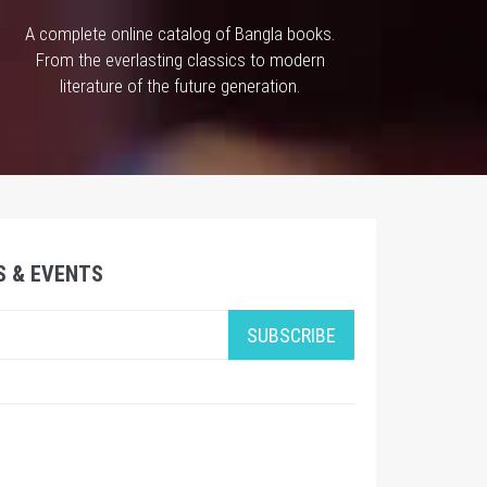
A complete online catalog of Bangla books.
From the everlasting classics to modern
literature of the future generation.
S & EVENTS
SUBSCRIBE