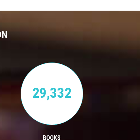
ON
29,332
BOOKS