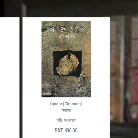
Ojogor (Okhondo)
Outsider
অজগর
আউটসাইডার
হরিপদ দত্ত
শামসুদ্দীন চৌধুরী
BDT 480.00
BDT 500.00