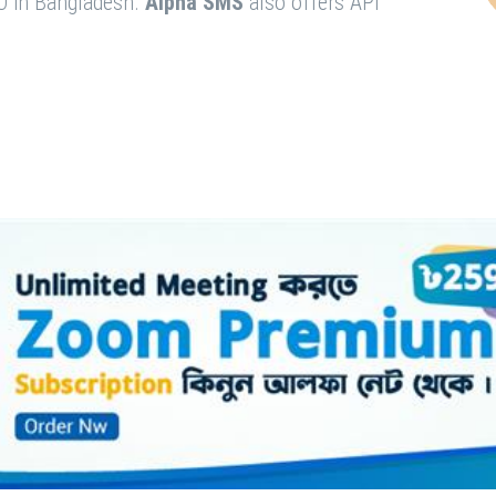
O in Bangladesh.
Alpha SMS
also offers API