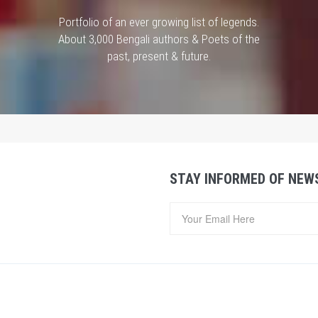
Portfolio of an ever growing list of legends.
About 3,000 Bengali authors & Poets of the
past, present & future.
STAY INFORMED OF NEW