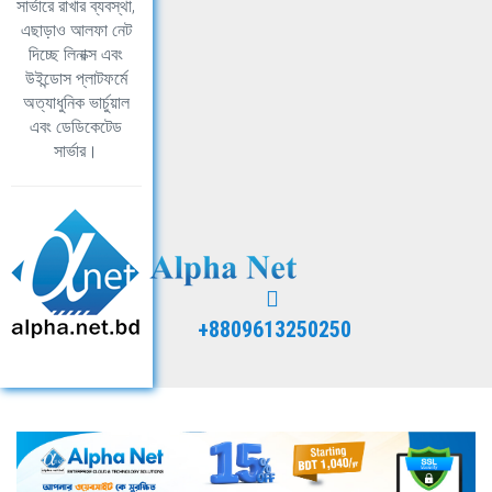
সার্ভারে রাখার ব্যবস্থা,
এছাড়াও আলফা নেট
দিচ্ছে লিনাক্স এবং
উইন্ডোস প্লাটফর্মে
অত্যাধুনিক ভার্চুয়াল
এবং ডেডিকেটেড
সার্ভার।
+8809613250250