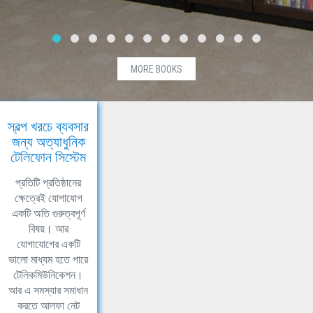
MORE BOOKS
স্বল্প খরচে ব্যবসার
জন্য অত্যাধুনিক
টেলিফোন সিস্টেম
প্রতিটি প্রতিষ্ঠানের
ক্ষেত্রেই যোগাযোগ
একটি অতি গুরুত্বপূর্ণ
বিষয়। আর
যোগাযোগের একটি
ভালো মাধ্যম হতে পারে
টেলিকমিউনিকেশন।
আর এ সমস্যার সমাধান
করতে আলফা নেট