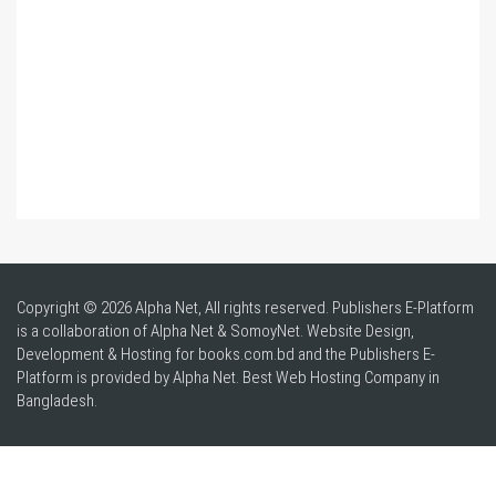
Copyright © 2026 Alpha Net, All rights reserved. Publishers E-Platform
is a collaboration of Alpha Net & SomoyNet.
Website Design
,
Development & Hosting for books.com.bd and the Publishers E-
Platform is provided by Alpha Net. Best
Web Hosting Company in
Bangladesh
.