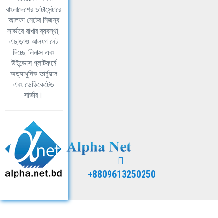
বাংলাদেশের ডাটাসেন্টারে
আলফা নেটের নিজস্ব
সার্ভারে রাখার ব্যবস্থা,
এছাড়াও আলফা নেট
দিচ্ছে লিনাক্স এবং
উইন্ডোস প্লাটফর্মে
অত্যাধুনিক ভার্চুয়াল
এবং ডেডিকেটেড
সার্ভার।
+8809613250250