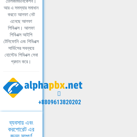
টেলিকমিউনিকেশন।
আর এ সমস্যার সমাধান
করতে আলফা নেট
এনেছে আলফা
পিবিএক্স। আলফা
পিবিএক্স আইপি
টেলিফোনি এবং পিবিএক্স
সার্ভিসের সবন্বয়ে
হোস্টেড পিবিএক্স সেবা
প্রদান করে।
+8809613820202
ব্যবসায় এবং
করপোরেট এর
জন্য সম্পূর্ণ