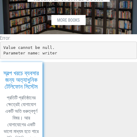
MORE BOOKS
Error:
Value cannot be null.

Parameter name: writer
স্বল্প খরচে ব্যবসার
জন্য অত্যাধুনিক
টেলিফোন সিস্টেম
প্রতিটি প্রতিষ্ঠানের
ক্ষেত্রেই যোগাযোগ
একটি অতি গুরুত্বপূর্ণ
বিষয়। আর
যোগাযোগের একটি
ভালো মাধ্যম হতে পারে