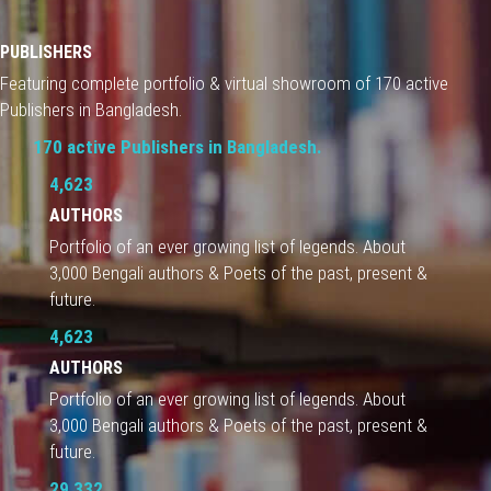
PUBLISHERS
Featuring complete portfolio & virtual showroom of 170 active
Publishers in Bangladesh.
170 active Publishers in Bangladesh.
4,623
AUTHORS
Portfolio of an ever growing list of legends. About
3,000 Bengali authors & Poets of the past, present &
future.
4,623
AUTHORS
Portfolio of an ever growing list of legends. About
3,000 Bengali authors & Poets of the past, present &
future.
29,332