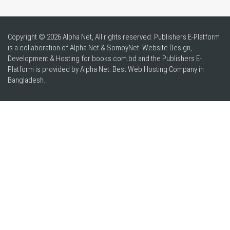
Copyright © 2026 Alpha Net, All rights reserved. Publishers E-Platform
is a collaboration of Alpha Net & SomoyNet.
Website Design
,
Development & Hosting for books.com.bd and the Publishers E-
Platform is provided by Alpha Net. Best
Web Hosting Company in
Bangladesh
.