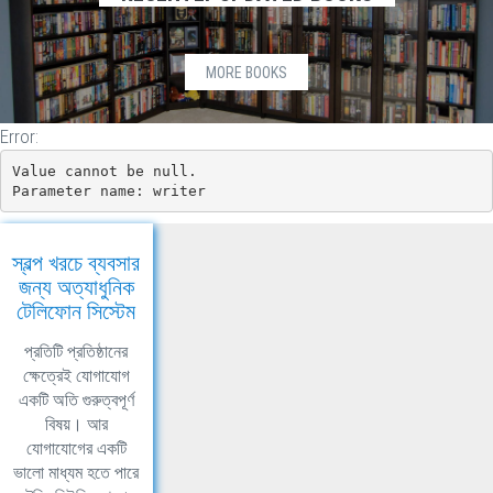
MORE BOOKS
Error:
Value cannot be null.

Parameter name: writer
স্বল্প খরচে ব্যবসার
জন্য অত্যাধুনিক
টেলিফোন সিস্টেম
প্রতিটি প্রতিষ্ঠানের
ক্ষেত্রেই যোগাযোগ
একটি অতি গুরুত্বপূর্ণ
বিষয়। আর
যোগাযোগের একটি
ভালো মাধ্যম হতে পারে