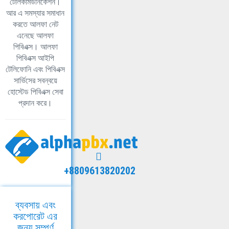
টেলিকমিউনিকেশন।
আর এ সমস্যার সমাধান
করতে আলফা নেট
এনেছে আলফা
পিবিএক্স। আলফা
পিবিএক্স আইপি
টেলিফোনি এবং পিবিএক্স
সার্ভিসের সবন্বয়ে
হোস্টেড পিবিএক্স সেবা
প্রদান করে।
+8809613820202
ব্যবসায় এবং
করপোরেট এর
জন্য সম্পূর্ণ