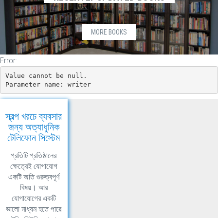
MORE BOOKS
Error:
Value cannot be null.

Parameter name: writer
স্বল্প খরচে ব্যবসার
জন্য অত্যাধুনিক
টেলিফোন সিস্টেম
প্রতিটি প্রতিষ্ঠানের
ক্ষেত্রেই যোগাযোগ
একটি অতি গুরুত্বপূর্ণ
বিষয়। আর
যোগাযোগের একটি
ভালো মাধ্যম হতে পারে