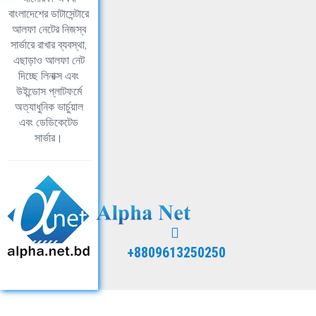
বাংলাদেশের ডাটাসেন্টারে
আলফা নেটের নিজস্ব
সার্ভারে রাখার ব্যবস্থা,
এছাড়াও আলফা নেট
দিচ্ছে লিনাক্স এবং
উইন্ডোস প্লাটফর্মে
অত্যাধুনিক ভার্চুয়াল
এবং ডেডিকেটেড
সার্ভার।
+8809613250250