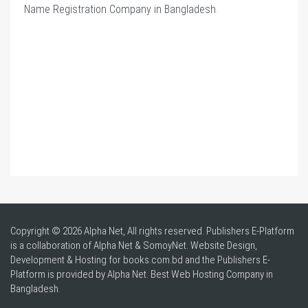
Name Registration Company in Bangladesh
.
Copyright © 2026 Alpha Net, All rights reserved. Publishers E-Platform
is a collaboration of Alpha Net & SomoyNet.
Website Design
,
Development & Hosting for books.com.bd and the Publishers E-
Platform is provided by Alpha Net. Best
Web Hosting Company in
Bangladesh
.