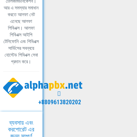
টেলিকমিউনিকেশন।
আর এ সমস্যার সমাধান
করতে আলফা নেট
এনেছে আলফা
পিবিএক্স। আলফা
পিবিএক্স আইপি
টেলিফোনি এবং পিবিএক্স
সার্ভিসের সবন্বয়ে
হোস্টেড পিবিএক্স সেবা
প্রদান করে।
+8809613820202
ব্যবসায় এবং
করপোরেট এর
জন্য সম্পূর্ণ