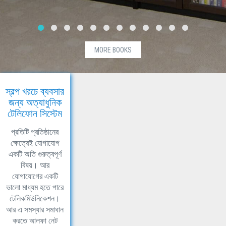
MORE BOOKS
স্বল্প খরচে ব্যবসার
জন্য অত্যাধুনিক
টেলিফোন সিস্টেম
প্রতিটি প্রতিষ্ঠানের
ক্ষেত্রেই যোগাযোগ
একটি অতি গুরুত্বপূর্ণ
বিষয়। আর
যোগাযোগের একটি
ভালো মাধ্যম হতে পারে
টেলিকমিউনিকেশন।
আর এ সমস্যার সমাধান
করতে আলফা নেট