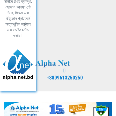
সার্ভারে রাখার ব্যবস্থা,
এছাড়াও আলফা নেট
দিচ্ছে লিনাক্স এবং
উইন্ডোস প্লাটফর্মে
অত্যাধুনিক ভার্চুয়াল
এবং ডেডিকেটেড
সার্ভার।
+8809613250250