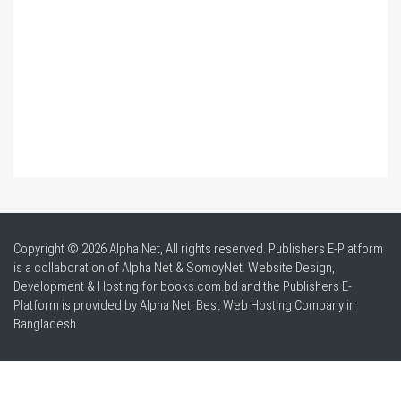
Copyright © 2026 Alpha Net, All rights reserved. Publishers E-Platform
is a collaboration of Alpha Net & SomoyNet.
Website Design
,
Development & Hosting for books.com.bd and the Publishers E-
Platform is provided by Alpha Net. Best
Web Hosting Company in
Bangladesh
.