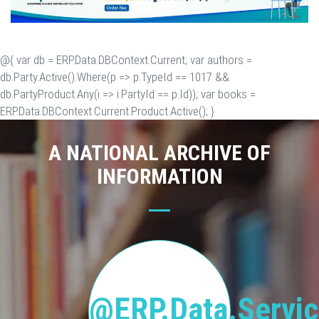
@{ var db = ERP.Data.DBContext.Current; var authors =
db.Party.Active().Where(p => p.TypeId == 1017 &&
db.PartyProduct.Any(i => i.PartyId == p.Id)); var books =
ERP.Data.DBContext.Current.Product.Active(); }
A NATIONAL ARCHIVE OF
INFORMATION
@ERP.Data.Servic