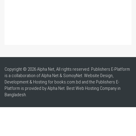
Copyright © 2026 Alpha Net, All rights reserved. Publishers E-Platform
is a collaboration of Alpha Net & SomoyNet.
Website Design
,
Development & Hosting for books.com.bd and the Publishers E-
Platform is provided by Alpha Net. Best
Web Hosting Company in
Bangladesh
.