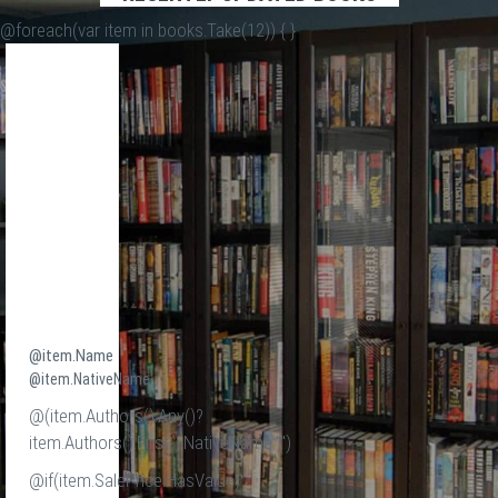
@foreach(var item in books.Take(12)) {
}
@item.Name
@item.NativeName
@(item.Authors().Any()?
item.Authors().First().NativeName:"")
@if(item.SalePrice.HasValue)