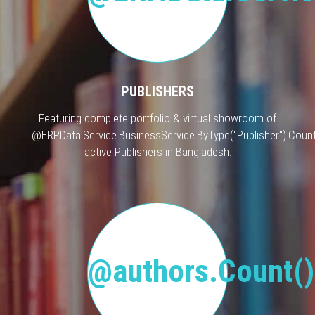
PUBLISHERS
Featuring complete portfolio & virtual showroom of
@ERP.Data.Service.BusinessService.ByType("Publisher").Count
active Publishers in Bangladesh.
@authors.Count()