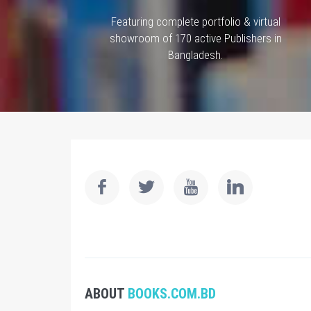
Featuring complete portfolio & virtual
showroom of 170 active Publishers in
Bangladesh.
ABOUT
BOOKS.COM.BD