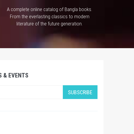
A complete online catalog of Bangla books.
From the everlasting classics to modern
literature of the future generation.
S & EVENTS
SUBSCRIBE