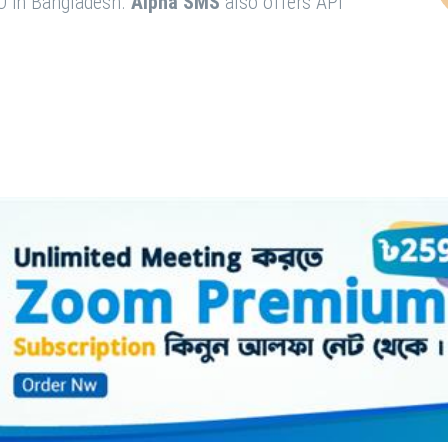
O in Bangladesh.
Alpha SMS
also offers API