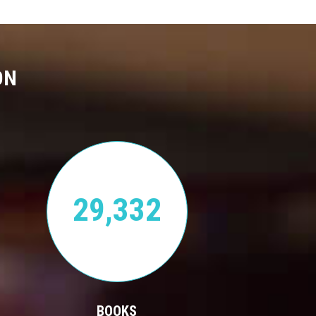
ON
29,332
BOOKS