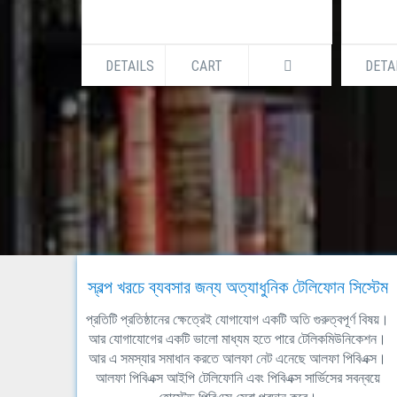
DETAILS
CART
DETA
স্বল্প খরচে ব্যবসার জন্য অত্যাধুনিক টেলিফোন সিস্টেম
প্রতিটি প্রতিষ্ঠানের ক্ষেত্রেই যোগাযোগ একটি অতি গুরুত্বপূর্ণ বিষয়।
আর যোগাযোগের একটি ভালো মাধ্যম হতে পারে টেলিকমিউনিকেশন।
আর এ সমস্যার সমাধান করতে আলফা নেট এনেছে আলফা পিবিএক্স।
আলফা পিবিএক্স আইপি টেলিফোনি এবং পিবিএক্স সার্ভিসের সবন্বয়ে