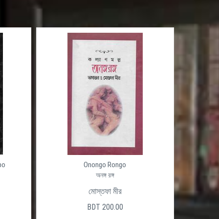
po
Onongo Rongo
অনঙ্গ রঙ্গ
মোস্তফা মীর
BDT 200.00