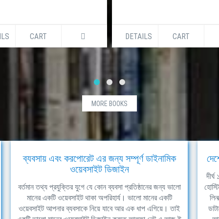
ILS
CART
DETAILS
CART
MORE BOOKS
ব্যবসায় এবং করপোরেট এর জন্য সম্পূর্ণ ডাইনামিক
দেশ
ওয়েবসাইট ডিজাইন
দীর্
বর্তমান তথ্য প্রযুক্তির যুগে যে কোন ব্যবসা প্রতিষ্ঠানের জন্য ভালো
হোস্ট
মানের একটি ওয়েবসাইট থাকা অপরিহার্য। ভালো মানের একটি
লিন
ওয়েবসাইট আপনার ব্যবসাকে নিয়ে যাবে আর এক ধাপ এগিয়ে। তাই
ডাটা