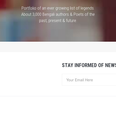
Portfolio of an ever growing list of legends.
About 3,000 Bengali authors & Poets of the
past, present & future.
STAY INFORMED OF NEW