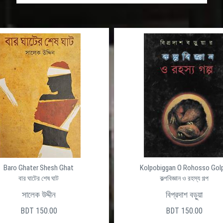
Baro Ghater Shesh Ghat
Kolpobiggan O Rohosso Gol
বার ঘাটের শেষ ঘাট
কল্পবিজ্ঞান ও রহস্য গল্প
সালেক উদ্দীন
বিপ্রদাশ বড়ুয়া
BDT 150.00
BDT 150.00