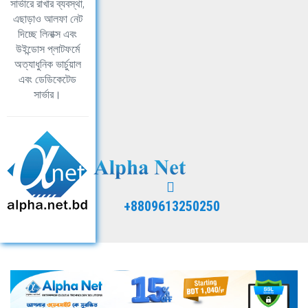
সার্ভারে রাখার ব্যবস্থা,
এছাড়াও আলফা নেট
দিচ্ছে লিনাক্স এবং
উইন্ডোস প্লাটফর্মে
অত্যাধুনিক ভার্চুয়াল
এবং ডেডিকেটেড
সার্ভার।
+8809613250250