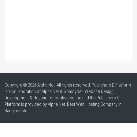
Copyright © 2026 Alpha Net, All rights reserved. Publishers E-Platform
is a collaboration of Alpha Net & SomoyNet.
Website Design
,
Development & Hosting for books.com.bd and the Publishers E-
Platform is provided by Alpha Net. Best
Web Hosting Company in
Bangladesh
.