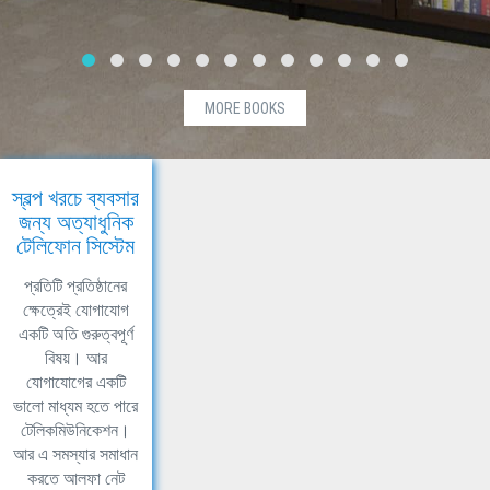
MORE BOOKS
স্বল্প খরচে ব্যবসার
জন্য অত্যাধুনিক
টেলিফোন সিস্টেম
প্রতিটি প্রতিষ্ঠানের
ক্ষেত্রেই যোগাযোগ
একটি অতি গুরুত্বপূর্ণ
বিষয়। আর
যোগাযোগের একটি
ভালো মাধ্যম হতে পারে
টেলিকমিউনিকেশন।
আর এ সমস্যার সমাধান
করতে আলফা নেট