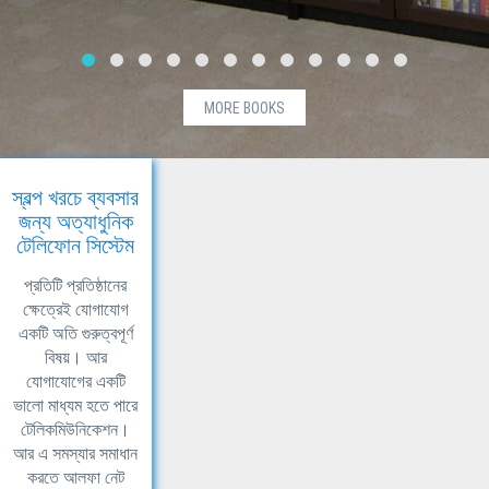
MORE BOOKS
স্বল্প খরচে ব্যবসার
জন্য অত্যাধুনিক
টেলিফোন সিস্টেম
প্রতিটি প্রতিষ্ঠানের
ক্ষেত্রেই যোগাযোগ
একটি অতি গুরুত্বপূর্ণ
বিষয়। আর
যোগাযোগের একটি
ভালো মাধ্যম হতে পারে
টেলিকমিউনিকেশন।
আর এ সমস্যার সমাধান
করতে আলফা নেট