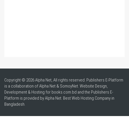
Copyright © 2026 Alpha Net, All rights reserved. Publishers E-Platform
is a collaboration of Alpha Net & SomoyNet.
Website Design
,
Development & Hosting for books.com.bd and the Publishers E-
Platform is provided by Alpha Net. Best
Web Hosting Company in
Bangladesh
.