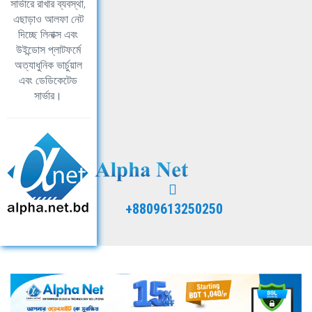
সার্ভারে রাখার ব্যবস্থা,
এছাড়াও আলফা নেট
দিচ্ছে লিনাক্স এবং
উইন্ডোস প্লাটফর্মে
অত্যাধুনিক ভার্চুয়াল
এবং ডেডিকেটেড
সার্ভার।
+8809613250250