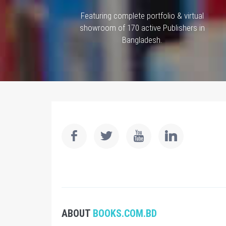
Featuring complete portfolio & virtual
showroom of 170 active Publishers in
Bangladesh.
ABOUT
BOOKS.COM.BD