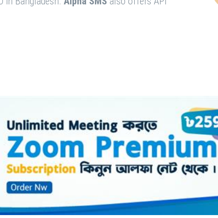
O in Bangladesh.
Alpha SMS
also offers API