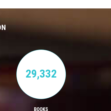
ON
29,332
BOOKS