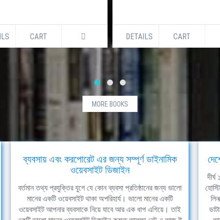
ILS
CART
DETAILS
CART
MORE BOOKS
ব্যবসায় এবং করপোরেট এর জন্য সম্পূর্ণ ডাইনামিক
দেশ
ওয়েবসাইট ডিজাইন
দীর্
বর্তমান তথ্য প্রযুক্তির যুগে যে কোন ব্যবসা প্রতিষ্ঠানের জন্য ভালো
হোস্ট
মানের একটি ওয়েবসাইট থাকা অপরিহার্য। ভালো মানের একটি
লিন
ওয়েবসাইট আপনার ব্যবসাকে নিয়ে যাবে আর এক ধাপ এগিয়ে। তাই
ডাটা