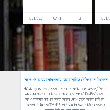
DETAILS
CART
DETA
স্বল্প খরচে ব্যবসার জন্য অত্যাধুনিক টেলিফোন সিস্টেম
প্রতিটি প্রতিষ্ঠানের ক্ষেত্রেই যোগাযোগ একটি অতি গুরুত্বপূর্ণ বিষয়।
আর যোগাযোগের একটি ভালো মাধ্যম হতে পারে টেলিকমিউনিকেশন।
আর এ সমস্যার সমাধান করতে আলফা নেট এনেছে আলফা পিবিএক্স।
আলফা পিবিএক্স আইপি টেলিফোনি এবং পিবিএক্স সার্ভিসের সবন্বয়ে