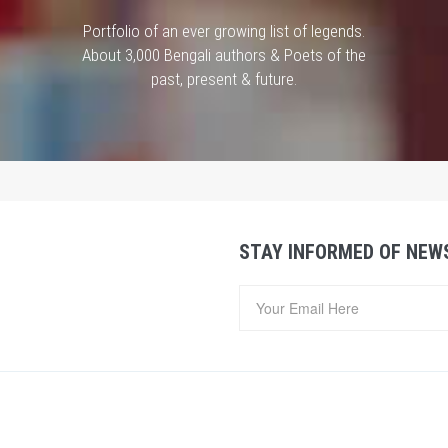
Portfolio of an ever growing list of legends.
About 3,000 Bengali authors & Poets of the
past, present & future.
STAY INFORMED OF NEW