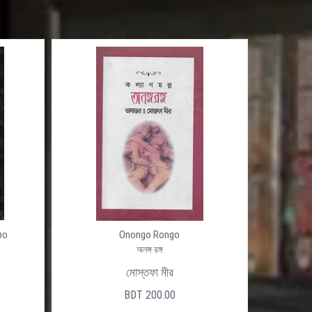
po
Onongo Rongo
অনঙ্গ রঙ্গ
মোস্তফা মীর
BDT 200.00