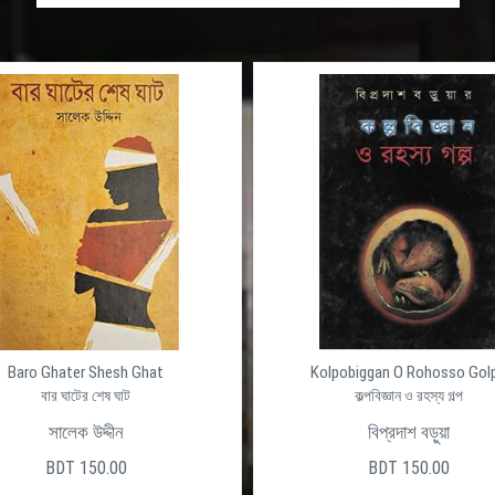
Baro Ghater Shesh Ghat
Kolpobiggan O Rohosso Gol
বার ঘাটের শেষ ঘাট
কল্পবিজ্ঞান ও রহস্য গল্প
সালেক উদ্দীন
বিপ্রদাশ বড়ুয়া
BDT 150.00
BDT 150.00