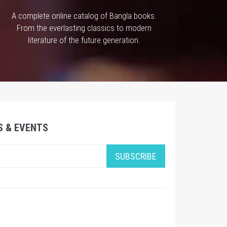
A complete online catalog of Bangla books.
From the everlasting classics to modern
literature of the future generation.
S & EVENTS
SUBSCRIBE