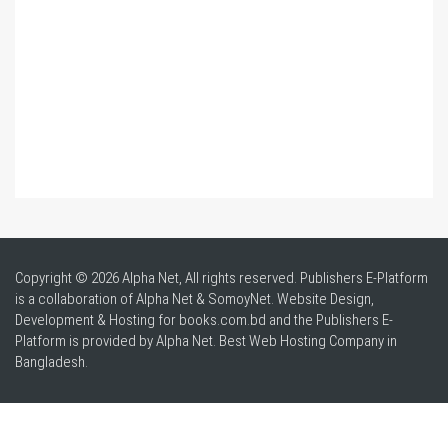
Copyright © 2026 Alpha Net, All rights reserved. Publishers E-Platform
is a collaboration of Alpha Net & SomoyNet.
Website Design
,
Development & Hosting for books.com.bd and the Publishers E-
Platform is provided by Alpha Net. Best
Web Hosting Company in
Bangladesh
.