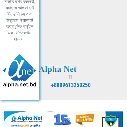
সার্ভারে রাখার ব্যবস্থা,
এছাড়াও আলফা নেট
দিচ্ছে লিনাক্স এবং
উইন্ডোস প্লাটফর্মে
অত্যাধুনিক ভার্চুয়াল
এবং ডেডিকেটেড
সার্ভার।
+8809613250250