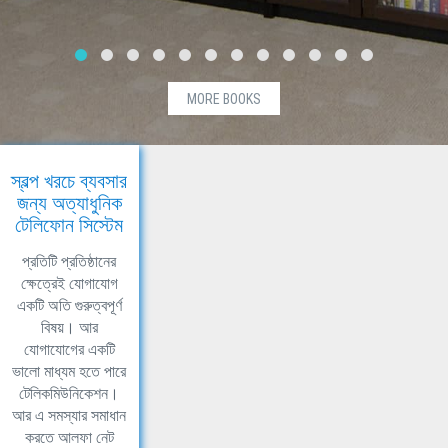
MORE BOOKS
স্বল্প খরচে ব্যবসার
জন্য অত্যাধুনিক
টেলিফোন সিস্টেম
প্রতিটি প্রতিষ্ঠানের
ক্ষেত্রেই যোগাযোগ
একটি অতি গুরুত্বপূর্ণ
বিষয়। আর
যোগাযোগের একটি
ভালো মাধ্যম হতে পারে
টেলিকমিউনিকেশন।
আর এ সমস্যার সমাধান
করতে আলফা নেট