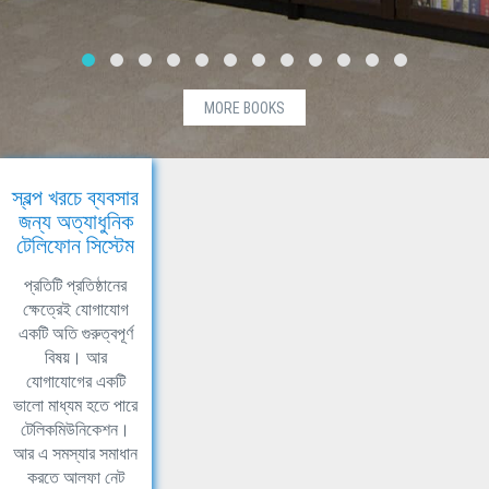
MORE BOOKS
স্বল্প খরচে ব্যবসার
জন্য অত্যাধুনিক
টেলিফোন সিস্টেম
প্রতিটি প্রতিষ্ঠানের
ক্ষেত্রেই যোগাযোগ
একটি অতি গুরুত্বপূর্ণ
বিষয়। আর
যোগাযোগের একটি
ভালো মাধ্যম হতে পারে
টেলিকমিউনিকেশন।
আর এ সমস্যার সমাধান
করতে আলফা নেট