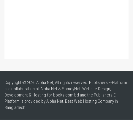
Copyright © 2026 Alpha Net, All rights reserved. Publishers E-Platform
is a collaboration of Alpha Net & SomoyNet.
Website Design
,
Development & Hosting for books.com.bd and the Publishers E-
Platform is provided by Alpha Net. Best
Web Hosting Company in
Bangladesh
.