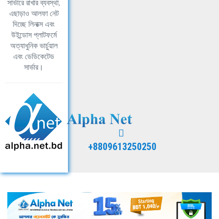
সার্ভারে রাখার ব্যবস্থা,
এছাড়াও আলফা নেট
দিচ্ছে লিনাক্স এবং
উইন্ডোস প্লাটফর্মে
অত্যাধুনিক ভার্চুয়াল
এবং ডেডিকেটেড
সার্ভার।
+8809613250250