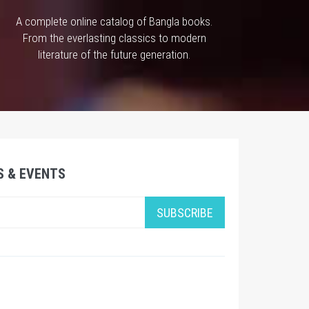
A complete online catalog of Bangla books.
From the everlasting classics to modern
literature of the future generation.
S & EVENTS
SUBSCRIBE