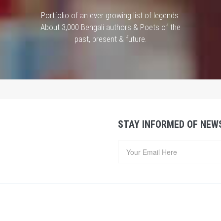
Portfolio of an ever growing list of legends.
About 3,000 Bengali authors & Poets of the
past, present & future.
STAY INFORMED OF NEW