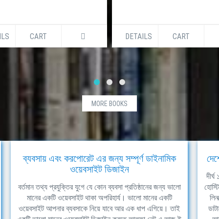
ILS
CART
DETAILS
CART
MORE BOOKS
ব্যবসায় এবং করপোরেট এর জন্য সম্পূর্ণ ডাইনামিক
দেশ
ওয়েবসাইট ডিজাইন
দীর্
বর্তমান তথ্য প্রযুক্তির যুগে যে কোন ব্যবসা প্রতিষ্ঠানের জন্য ভালো
হোস্ট
মানের একটি ওয়েবসাইট থাকা অপরিহার্য। ভালো মানের একটি
লিন
ওয়েবসাইট আপনার ব্যবসাকে নিয়ে যাবে আর এক ধাপ এগিয়ে। তাই
ডাটা