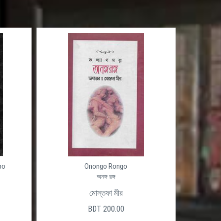
po
Onongo Rongo
অনঙ্গ রঙ্গ
মোস্তফা মীর
BDT 200.00