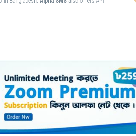
O in Bangladesh.
Alpha SMS
also offers API