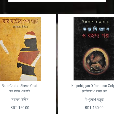
Baro Ghater Shesh Ghat
Kolpobiggan O Rohosso Gol
বার ঘাটের শেষ ঘাট
কল্পবিজ্ঞান ও রহস্য গল্প
সালেক উদ্দীন
বিপ্রদাশ বড়ুয়া
BDT 150.00
BDT 150.00