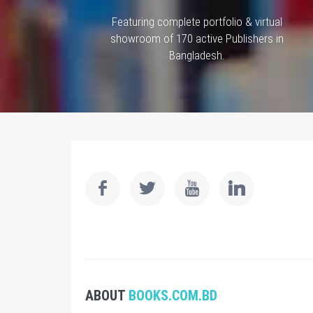
Featuring complete portfolio & virtual
showroom of 170 active Publishers in
Bangladesh.
ABOUT
BOOKS.COM.BD