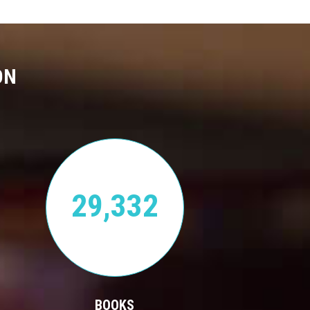
ON
29,332
BOOKS