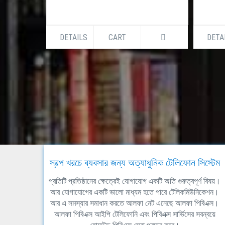
DETAILS
CART
DETA
স্বল্প খরচে ব্যবসার জন্য অত্যাধুনিক টেলিফোন সিস্টেম
প্রতিটি প্রতিষ্ঠানের ক্ষেত্রেই যোগাযোগ একটি অতি গুরুত্বপূর্ণ বিষয়।
আর যোগাযোগের একটি ভালো মাধ্যম হতে পারে টেলিকমিউনিকেশন।
আর এ সমস্যার সমাধান করতে আলফা নেট এনেছে আলফা পিবিএক্স।
আলফা পিবিএক্স আইপি টেলিফোনি এবং পিবিএক্স সার্ভিসের সবন্বয়ে