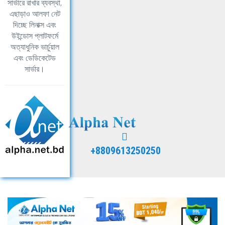
সার্ভারে রাখার ব্যবস্থা,
এছাড়াও আলফা নেট
দিচ্ছে লিনাক্স এবং
উইন্ডোস প্লাটফর্মে
অত্যাধুনিক ভার্চুয়াল
এবং ডেডিকেটেড
সার্ভার।
+8809613250250