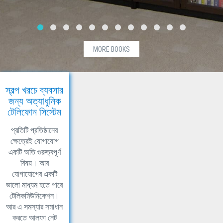
MORE BOOKS
স্বল্প খরচে ব্যবসার
জন্য অত্যাধুনিক
টেলিফোন সিস্টেম
প্রতিটি প্রতিষ্ঠানের
ক্ষেত্রেই যোগাযোগ
একটি অতি গুরুত্বপূর্ণ
বিষয়। আর
যোগাযোগের একটি
ভালো মাধ্যম হতে পারে
টেলিকমিউনিকেশন।
আর এ সমস্যার সমাধান
করতে আলফা নেট