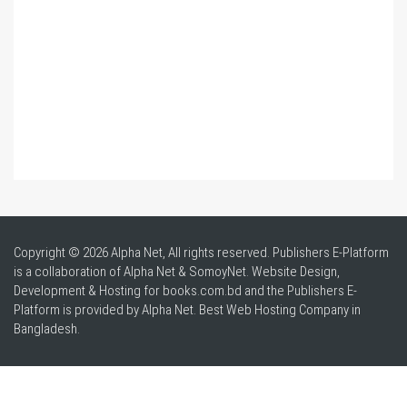
Copyright © 2026 Alpha Net, All rights reserved. Publishers E-Platform
is a collaboration of Alpha Net & SomoyNet.
Website Design
,
Development & Hosting for books.com.bd and the Publishers E-
Platform is provided by Alpha Net. Best
Web Hosting Company in
Bangladesh
.