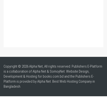
Copyright © 2026 Alpha Net, All rights reserved. Publishers E-Platform
is a collaboration of Alpha Net & SomoyNet.
Website Design
,
Development & Hosting for books.com.bd and the Publishers E-
Platform is provided by Alpha Net. Best
Web Hosting Company in
Bangladesh
.