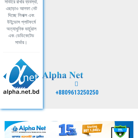
সার্ভারে রাখার ব্যবস্থা,
এছাড়াও আলফা নেট
দিচ্ছে লিনাক্স এবং
উইন্ডোস প্লাটফর্মে
অত্যাধুনিক ভার্চুয়াল
এবং ডেডিকেটেড
সার্ভার।
+8809613250250