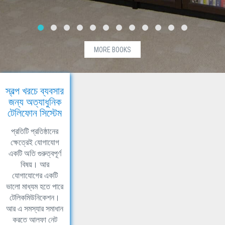
MORE BOOKS
স্বল্প খরচে ব্যবসার
জন্য অত্যাধুনিক
টেলিফোন সিস্টেম
প্রতিটি প্রতিষ্ঠানের
ক্ষেত্রেই যোগাযোগ
একটি অতি গুরুত্বপূর্ণ
বিষয়। আর
যোগাযোগের একটি
ভালো মাধ্যম হতে পারে
টেলিকমিউনিকেশন।
আর এ সমস্যার সমাধান
করতে আলফা নেট