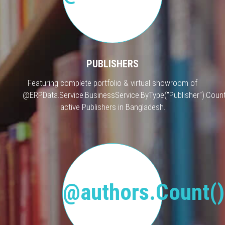
PUBLISHERS
Featuring complete portfolio & virtual showroom of
@ERP.Data.Service.BusinessService.ByType("Publisher").Count
active Publishers in Bangladesh.
@authors.Count()