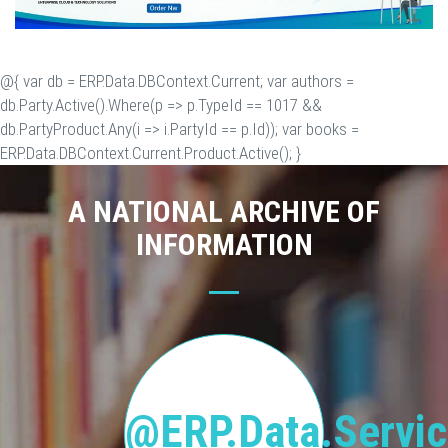
@{ var db = ERP.Data.DBContext.Current; var authors =
db.Party.Active().Where(p => p.TypeId == 1017 &&
db.PartyProduct.Any(i => i.PartyId == p.Id)); var books =
ERP.Data.DBContext.Current.Product.Active(); }
A NATIONAL ARCHIVE OF
INFORMATION
@ERP.Data.Servic