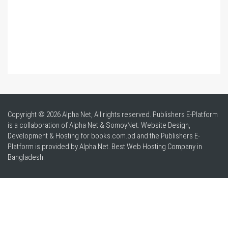
Copyright © 2026 Alpha Net, All rights reserved. Publishers E-Platform
is a collaboration of Alpha Net & SomoyNet.
Website Design
,
Development & Hosting for books.com.bd and the Publishers E-
Platform is provided by Alpha Net. Best
Web Hosting Company in
Bangladesh
.