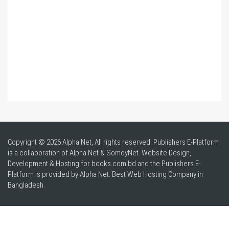
Copyright © 2026 Alpha Net, All rights reserved. Publishers E-Platform
is a collaboration of Alpha Net & SomoyNet.
Website Design
,
Development & Hosting for books.com.bd and the Publishers E-
Platform is provided by Alpha Net. Best
Web Hosting Company in
Bangladesh
.