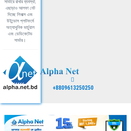
সার্ভারে রাখার ব্যবস্থা,
এছাড়াও আলফা নেট
দিচ্ছে লিনাক্স এবং
উইন্ডোস প্লাটফর্মে
অত্যাধুনিক ভার্চুয়াল
এবং ডেডিকেটেড
সার্ভার।
+8809613250250