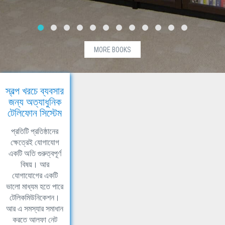
MORE BOOKS
স্বল্প খরচে ব্যবসার
জন্য অত্যাধুনিক
টেলিফোন সিস্টেম
প্রতিটি প্রতিষ্ঠানের
ক্ষেত্রেই যোগাযোগ
একটি অতি গুরুত্বপূর্ণ
বিষয়। আর
যোগাযোগের একটি
ভালো মাধ্যম হতে পারে
টেলিকমিউনিকেশন।
আর এ সমস্যার সমাধান
করতে আলফা নেট