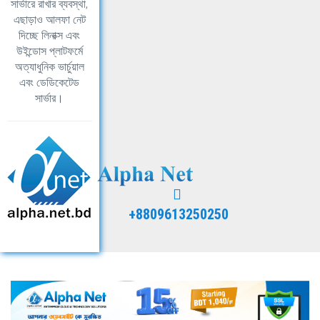
সার্ভারে রাখার ব্যবস্থা,
এছাড়াও আলফা নেট
দিচ্ছে লিনাক্স এবং
উইন্ডোস প্লাটফর্মে
অত্যাধুনিক ভার্চুয়াল
এবং ডেডিকেটেড
সার্ভার।
+8809613250250