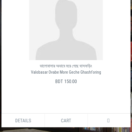
Baro Ghater Shesh Ghat
বার ঘাটের শেষ ঘাট
সালেক উদ্দীন
BDT 150.00
DETAILS
CART