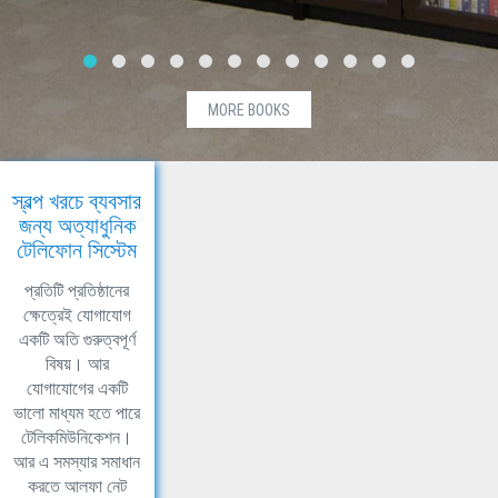
MORE BOOKS
স্বল্প খরচে ব্যবসার
জন্য অত্যাধুনিক
টেলিফোন সিস্টেম
প্রতিটি প্রতিষ্ঠানের
ক্ষেত্রেই যোগাযোগ
একটি অতি গুরুত্বপূর্ণ
বিষয়। আর
যোগাযোগের একটি
ভালো মাধ্যম হতে পারে
টেলিকমিউনিকেশন।
আর এ সমস্যার সমাধান
করতে আলফা নেট