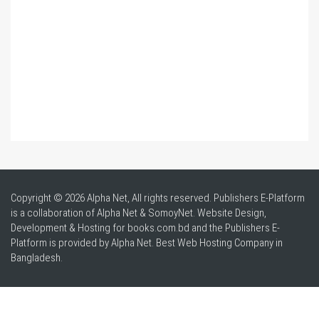
Copyright © 2026 Alpha Net, All rights reserved. Publishers E-Platform
is a collaboration of Alpha Net & SomoyNet.
Website Design
,
Development & Hosting for books.com.bd and the Publishers E-
Platform is provided by Alpha Net. Best
Web Hosting Company in
Bangladesh
.