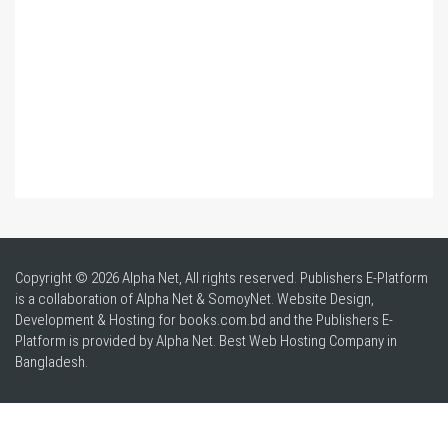
Copyright © 2026 Alpha Net, All rights reserved. Publishers E-Platform
is a collaboration of Alpha Net & SomoyNet.
Website Design
,
Development & Hosting for books.com.bd and the Publishers E-
Platform is provided by Alpha Net. Best
Web Hosting Company in
Bangladesh
.