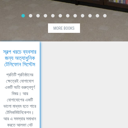
MORE BOOKS
স্বল্প খরচে ব্যবসার
জন্য অত্যাধুনিক
টেলিফোন সিস্টেম
প্রতিটি প্রতিষ্ঠানের
ক্ষেত্রেই যোগাযোগ
একটি অতি গুরুত্বপূর্ণ
বিষয়। আর
যোগাযোগের একটি
ভালো মাধ্যম হতে পারে
টেলিকমিউনিকেশন।
আর এ সমস্যার সমাধান
করতে আলফা নেট