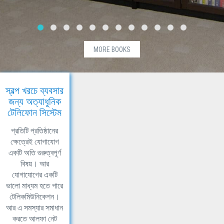
MORE BOOKS
স্বল্প খরচে ব্যবসার
জন্য অত্যাধুনিক
টেলিফোন সিস্টেম
প্রতিটি প্রতিষ্ঠানের
ক্ষেত্রেই যোগাযোগ
একটি অতি গুরুত্বপূর্ণ
বিষয়। আর
যোগাযোগের একটি
ভালো মাধ্যম হতে পারে
টেলিকমিউনিকেশন।
আর এ সমস্যার সমাধান
করতে আলফা নেট