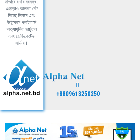
সার্ভারে রাখার ব্যবস্থা,
এছাড়াও আলফা নেট
দিচ্ছে লিনাক্স এবং
উইন্ডোস প্লাটফর্মে
অত্যাধুনিক ভার্চুয়াল
এবং ডেডিকেটেড
সার্ভার।
+8809613250250