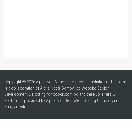
Copyright © 2026 Alpha Net, All rights reserved. Publishers E-Platform
is a collaboration of Alpha Net & SomoyNet.
Website Design
,
Development & Hosting for books.com.bd and the Publishers E-
Platform is provided by Alpha Net. Best
Web Hosting Company in
Bangladesh
.