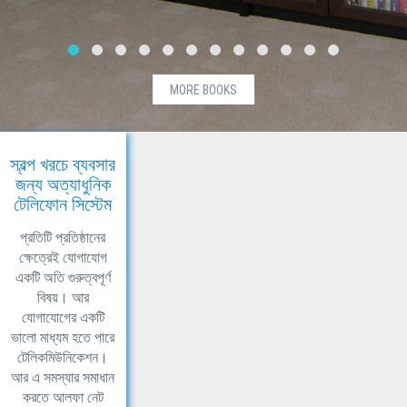
MORE BOOKS
স্বল্প খরচে ব্যবসার
জন্য অত্যাধুনিক
টেলিফোন সিস্টেম
প্রতিটি প্রতিষ্ঠানের
ক্ষেত্রেই যোগাযোগ
একটি অতি গুরুত্বপূর্ণ
বিষয়। আর
যোগাযোগের একটি
ভালো মাধ্যম হতে পারে
টেলিকমিউনিকেশন।
আর এ সমস্যার সমাধান
করতে আলফা নেট