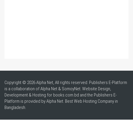
Copyright © 2026 Alpha Net, All rights reserved. Publishers E-Platform
is a collaboration of Alpha Net & SomoyNet.
Website Design
,
Development & Hosting for books.com.bd and the Publishers E-
Platform is provided by Alpha Net. Best
Web Hosting Company in
Bangladesh
.