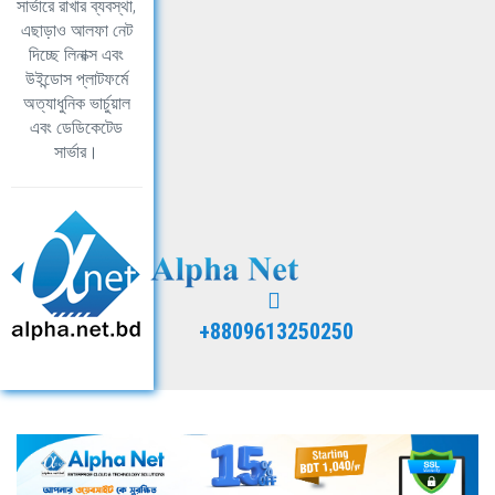
সার্ভারে রাখার ব্যবস্থা,
এছাড়াও আলফা নেট
দিচ্ছে লিনাক্স এবং
উইন্ডোস প্লাটফর্মে
অত্যাধুনিক ভার্চুয়াল
এবং ডেডিকেটেড
সার্ভার।
+8809613250250