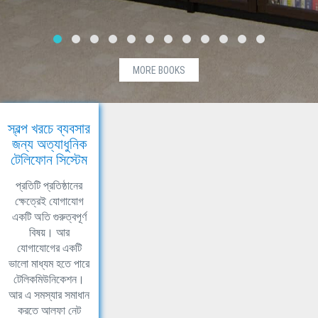
MORE BOOKS
স্বল্প খরচে ব্যবসার
জন্য অত্যাধুনিক
টেলিফোন সিস্টেম
প্রতিটি প্রতিষ্ঠানের
ক্ষেত্রেই যোগাযোগ
একটি অতি গুরুত্বপূর্ণ
বিষয়। আর
যোগাযোগের একটি
ভালো মাধ্যম হতে পারে
টেলিকমিউনিকেশন।
আর এ সমস্যার সমাধান
করতে আলফা নেট