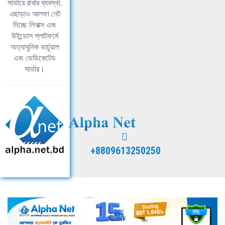
সার্ভারে রাখার ব্যবস্থা,
এছাড়াও আলফা নেট
দিচ্ছে লিনাক্স এবং
উইন্ডোস প্লাটফর্মে
অত্যাধুনিক ভার্চুয়াল
এবং ডেডিকেটেড
সার্ভার।
+8809613250250