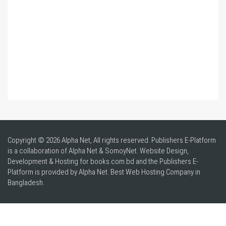
Copyright © 2026 Alpha Net, All rights reserved. Publishers E-Platform
is a collaboration of Alpha Net & SomoyNet.
Website Design
,
Development & Hosting for books.com.bd and the Publishers E-
Platform is provided by Alpha Net. Best
Web Hosting Company in
Bangladesh
.