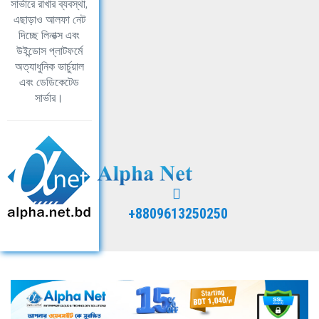
সার্ভারে রাখার ব্যবস্থা,
এছাড়াও আলফা নেট
দিচ্ছে লিনাক্স এবং
উইন্ডোস প্লাটফর্মে
অত্যাধুনিক ভার্চুয়াল
এবং ডেডিকেটেড
সার্ভার।
+8809613250250