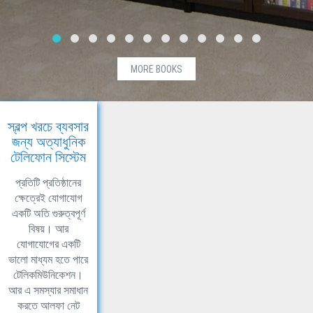
MORE BOOKS
স্বল্প খরচে ব্যবসার
জন্য অত্যাধুনিক
টেলিফোন সিস্টেম
প্রতিটি প্রতিষ্ঠানের
ক্ষেত্রেই যোগাযোগ
একটি অতি গুরুত্বপূর্ণ
বিষয়। আর
যোগাযোগের একটি
ভালো মাধ্যম হতে পারে
টেলিকমিউনিকেশন।
আর এ সমস্যার সমাধান
করতে আলফা নেট