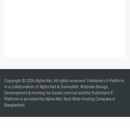
Copyright © 2026 Alpha Net, All rights reserved. Publishers E-Platform
is a collaboration of Alpha Net & SomoyNet.
Website Design
,
Development & Hosting for books.com.bd and the Publishers E-
Platform is provided by Alpha Net. Best
Web Hosting Company in
Bangladesh
.