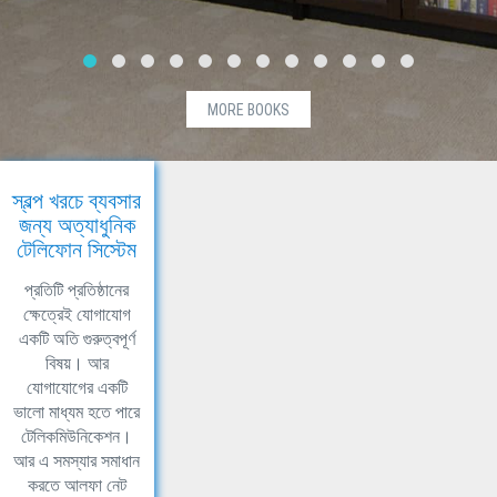
MORE BOOKS
স্বল্প খরচে ব্যবসার
জন্য অত্যাধুনিক
টেলিফোন সিস্টেম
প্রতিটি প্রতিষ্ঠানের
ক্ষেত্রেই যোগাযোগ
একটি অতি গুরুত্বপূর্ণ
বিষয়। আর
যোগাযোগের একটি
ভালো মাধ্যম হতে পারে
টেলিকমিউনিকেশন।
আর এ সমস্যার সমাধান
করতে আলফা নেট