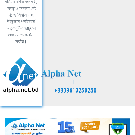
সার্ভারে রাখার ব্যবস্থা,
এছাড়াও আলফা নেট
দিচ্ছে লিনাক্স এবং
উইন্ডোস প্লাটফর্মে
অত্যাধুনিক ভার্চুয়াল
এবং ডেডিকেটেড
সার্ভার।
+8809613250250