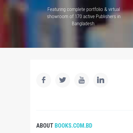
Featuring complete portfolio & virtual
showroom of 170 active Publishers in
Bangladesh.
ABOUT
BOOKS.COM.BD