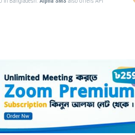
O in Bangladesh.
Alpha SMS
also offers API