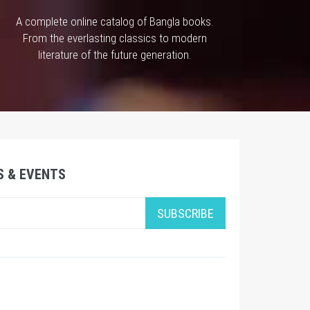
A complete online catalog of Bangla books.
From the everlasting classics to modern
literature of the future generation.
S & EVENTS
SUBSCRIBE