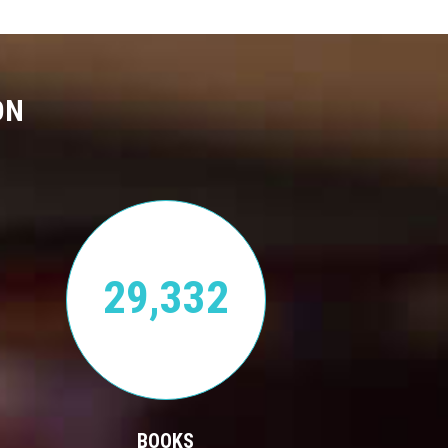
ON
29,332
BOOKS