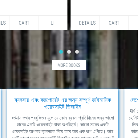
ILS
CART
DETAILS
CART
MORE BOOKS
ব্যবসায় এবং করপোরেট এর জন্য সম্পূর্ণ ডাইনামিক
দেশ
ওয়েবসাইট ডিজাইন
দীর্
বর্তমান তথ্য প্রযুক্তির যুগে যে কোন ব্যবসা প্রতিষ্ঠানের জন্য ভালো
হোস্ট
মানের একটি ওয়েবসাইট থাকা অপরিহার্য। ভালো মানের একটি
লিন
ওয়েবসাইট আপনার ব্যবসাকে নিয়ে যাবে আর এক ধাপ এগিয়ে। তাই
ডাটা