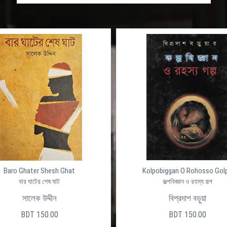
Baro Ghater Shesh Ghat
Kolpobiggan O Rohosso Gol
বার ঘাটের শেষ ঘাট
কল্পবিজ্ঞান ও রহস্য গল্প
সালেক উদ্দীন
বিপ্রদাশ বড়ুয়া
BDT 150.00
BDT 150.00