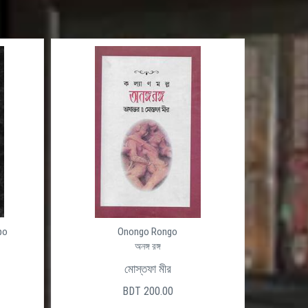
po
Onongo Rongo
অনঙ্গ রঙ্গ
মোস্তফা মীর
BDT 200.00