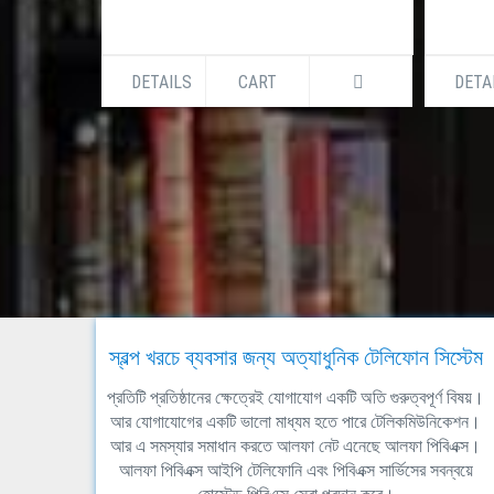
DETAILS
CART
DETA
স্বল্প খরচে ব্যবসার জন্য অত্যাধুনিক টেলিফোন সিস্টেম
প্রতিটি প্রতিষ্ঠানের ক্ষেত্রেই যোগাযোগ একটি অতি গুরুত্বপূর্ণ বিষয়।
আর যোগাযোগের একটি ভালো মাধ্যম হতে পারে টেলিকমিউনিকেশন।
আর এ সমস্যার সমাধান করতে আলফা নেট এনেছে আলফা পিবিএক্স।
আলফা পিবিএক্স আইপি টেলিফোনি এবং পিবিএক্স সার্ভিসের সবন্বয়ে