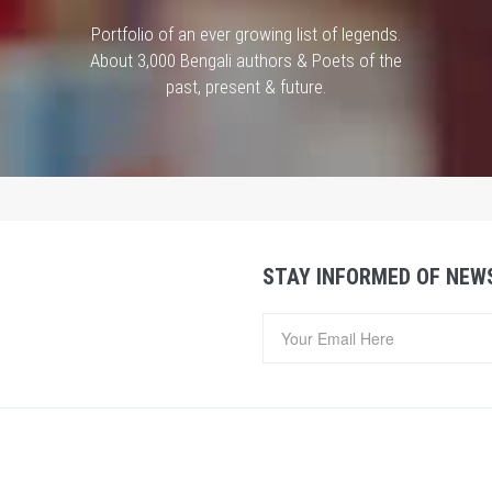
Portfolio of an ever growing list of legends.
About 3,000 Bengali authors & Poets of the
past, present & future.
STAY INFORMED OF NEW