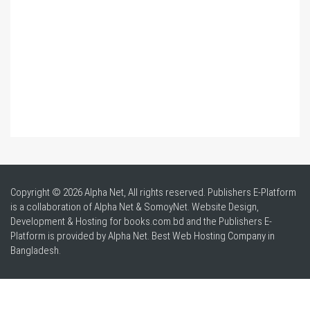
Copyright © 2026 Alpha Net, All rights reserved. Publishers E-Platform
is a collaboration of Alpha Net & SomoyNet.
Website Design
,
Development & Hosting for books.com.bd and the Publishers E-
Platform is provided by Alpha Net. Best
Web Hosting Company in
Bangladesh
.