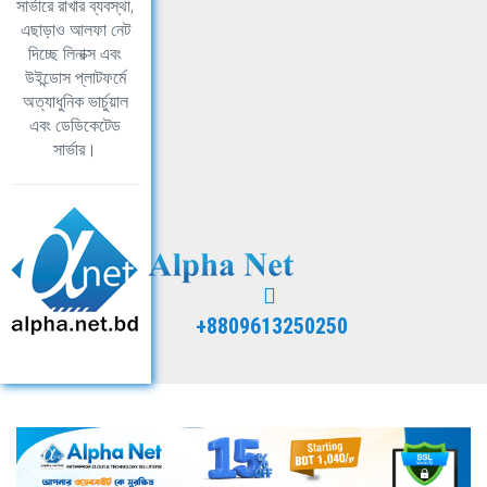
সার্ভারে রাখার ব্যবস্থা,
এছাড়াও আলফা নেট
দিচ্ছে লিনাক্স এবং
উইন্ডোস প্লাটফর্মে
অত্যাধুনিক ভার্চুয়াল
এবং ডেডিকেটেড
সার্ভার।
+8809613250250