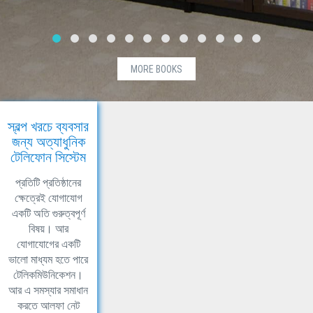
MORE BOOKS
স্বল্প খরচে ব্যবসার
জন্য অত্যাধুনিক
টেলিফোন সিস্টেম
প্রতিটি প্রতিষ্ঠানের
ক্ষেত্রেই যোগাযোগ
একটি অতি গুরুত্বপূর্ণ
বিষয়। আর
যোগাযোগের একটি
ভালো মাধ্যম হতে পারে
টেলিকমিউনিকেশন।
আর এ সমস্যার সমাধান
করতে আলফা নেট