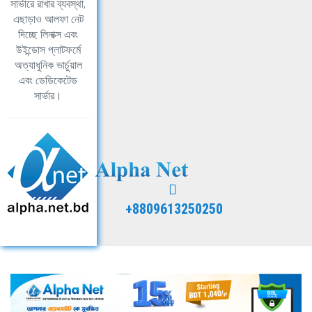
সার্ভারে রাখার ব্যবস্থা,
এছাড়াও আলফা নেট
দিচ্ছে লিনাক্স এবং
উইন্ডোস প্লাটফর্মে
অত্যাধুনিক ভার্চুয়াল
এবং ডেডিকেটেড
সার্ভার।
+8809613250250