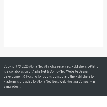
Copyright © 2026 Alpha Net, All rights reserved. Publishers E-Platform
is a collaboration of Alpha Net & SomoyNet.
Website Design
,
Development & Hosting for books.com.bd and the Publishers E-
Platform is provided by Alpha Net. Best
Web Hosting Company in
Bangladesh
.