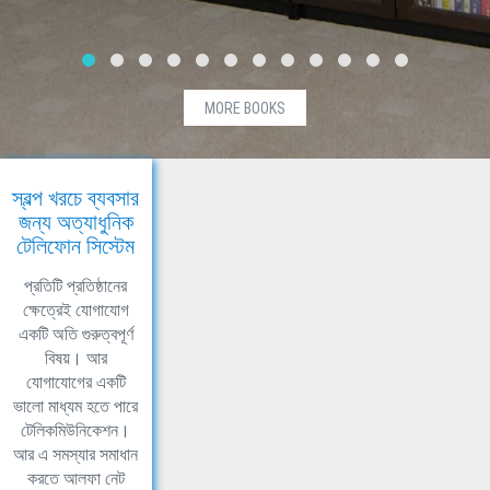
MORE BOOKS
স্বল্প খরচে ব্যবসার
জন্য অত্যাধুনিক
টেলিফোন সিস্টেম
প্রতিটি প্রতিষ্ঠানের
ক্ষেত্রেই যোগাযোগ
একটি অতি গুরুত্বপূর্ণ
বিষয়। আর
যোগাযোগের একটি
ভালো মাধ্যম হতে পারে
টেলিকমিউনিকেশন।
আর এ সমস্যার সমাধান
করতে আলফা নেট