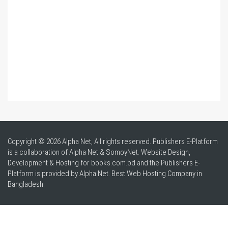
Copyright © 2026 Alpha Net, All rights reserved. Publishers E-Platform
is a collaboration of Alpha Net & SomoyNet.
Website Design
,
Development & Hosting for books.com.bd and the Publishers E-
Platform is provided by Alpha Net. Best
Web Hosting Company in
Bangladesh
.