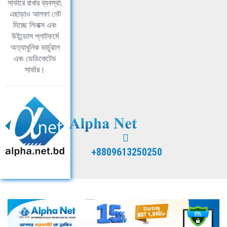
সার্ভারে রাখার ব্যবস্থা,
এছাড়াও আলফা নেট
দিচ্ছে লিনাক্স এবং
উইন্ডোস প্লাটফর্মে
অত্যাধুনিক ভার্চুয়াল
এবং ডেডিকেটেড
সার্ভার।
+8809613250250