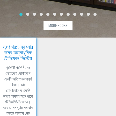
MORE BOOKS
স্বল্প খরচে ব্যবসার
জন্য অত্যাধুনিক
টেলিফোন সিস্টেম
প্রতিটি প্রতিষ্ঠানের
ক্ষেত্রেই যোগাযোগ
একটি অতি গুরুত্বপূর্ণ
বিষয়। আর
যোগাযোগের একটি
ভালো মাধ্যম হতে পারে
টেলিকমিউনিকেশন।
আর এ সমস্যার সমাধান
করতে আলফা নেট