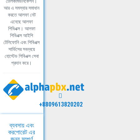
টেলিকমিউনিকেশন।
আর এ সমস্যার সমাধান
করতে আলফা নেট
এনেছে আলফা
পিবিএক্স। আলফা
পিবিএক্স আইপি
টেলিফোনি এবং পিবিএক্স
সার্ভিসের সবন্বয়ে
হোস্টেড পিবিএক্স সেবা
প্রদান করে।
+8809613820202
ব্যবসায় এবং
করপোরেট এর
জন্য সম্পূর্ণ