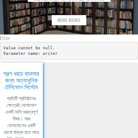
MORE BOOKS
Error:
Value cannot be null.

Parameter name: writer
স্বল্প খরচে ব্যবসার
জন্য অত্যাধুনিক
টেলিফোন সিস্টেম
প্রতিটি প্রতিষ্ঠানের
ক্ষেত্রেই যোগাযোগ
একটি অতি গুরুত্বপূর্ণ
বিষয়। আর
যোগাযোগের একটি
ভালো মাধ্যম হতে পারে