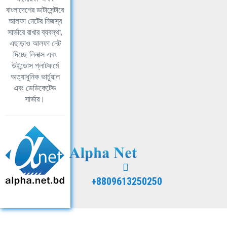
বাংলাদেশের ডাটাসেন্টারে
আলফা নেটের নিজস্ব
সার্ভারে রাখার ব্যবস্থা,
এছাড়াও আলফা নেট
দিচ্ছে লিনাক্স এবং
উইন্ডোস প্লাটফর্মে
অত্যাধুনিক ভার্চুয়াল
এবং ডেডিকেটেড
সার্ভার।
+8809613250250