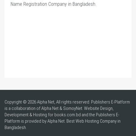
Name Registration Company in Bangladesh
.
Copyright © 2026 Alpha Net, All rights reserved. Publishers E-Platform
is a collaboration of Alpha Net & SomoyNet.
Website Design
,
Development & Hosting for books.com.bd and the Publishers E-
Platform is provided by Alpha Net. Best
Web Hosting Company in
Bangladesh
.