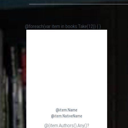
@foreach(var item in books.Take(12)) {
}
@item.Name
@item.NativeName
@(item.Authors().Any()?