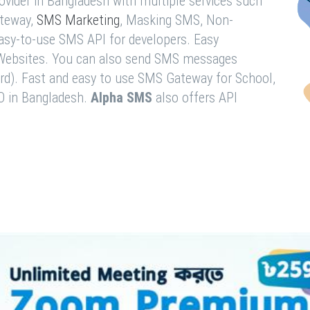
vider in Bangladesh with multiple services such
teway,
SMS Marketing
, Masking SMS, Non-
easy-to-use SMS API for developers. Easy
& Websites. You can also send SMS messages
rd). Fast and easy to use SMS Gateway for School,
O in Bangladesh.
Alpha SMS
also offers API