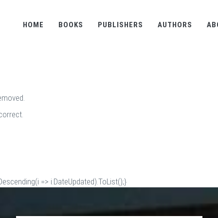
HOME
BOOKS
PUBLISHERS
AUTHORS
AB
removed.
correct.
scending(i => i.DateUpdated).ToList();}