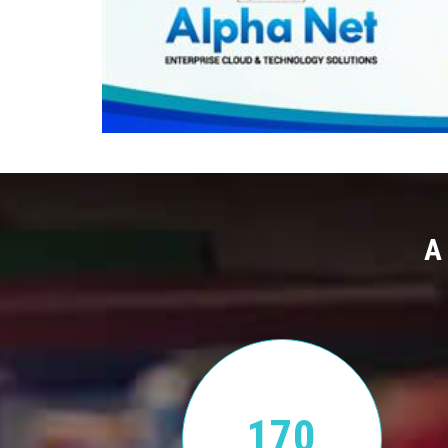
A
170