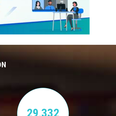
ON
29,332