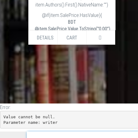
item.Authors().First().NativeName:"")
@if(item.SalePrice.HasValue){
BDT
@item.SalePrice.Value.ToString("0.00")
BDT
DETAILS
CART
@item.ListPrice.Value.ToString("0.00")
}else if (item.ListPrice.HasValue) {
BDT
@item.ListPrice.Value.ToString("0.00")
}
Error:
Value cannot be null.

Parameter name: writer