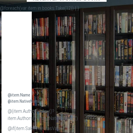
@foreach(var item in books.Take(12)) {
}
@item.Name
@item.NativeName
@(item.Authors().Any()?
item.Authors().First().NativeName:"")
@if(item.SalePrice.HasValue)