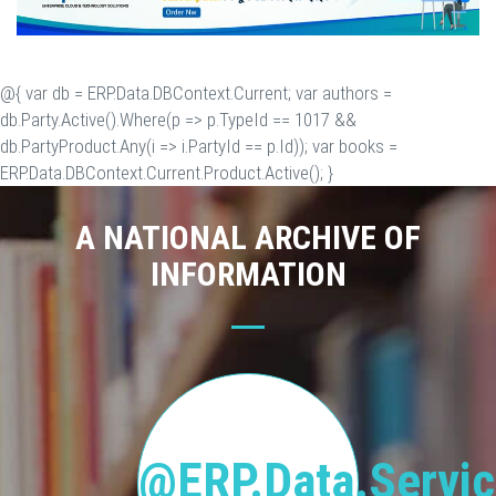
@{ var db = ERP.Data.DBContext.Current; var authors =
db.Party.Active().Where(p => p.TypeId == 1017 &&
db.PartyProduct.Any(i => i.PartyId == p.Id)); var books =
ERP.Data.DBContext.Current.Product.Active(); }
A NATIONAL ARCHIVE OF
INFORMATION
@ERP.Data.Servic