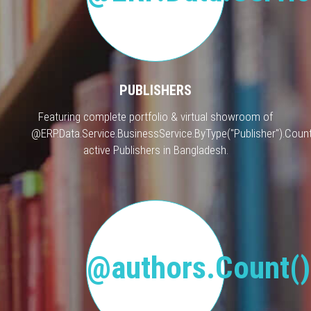
PUBLISHERS
Featuring complete portfolio & virtual showroom of
@ERP.Data.Service.BusinessService.ByType("Publisher").Count
active Publishers in Bangladesh.
@authors.Count()