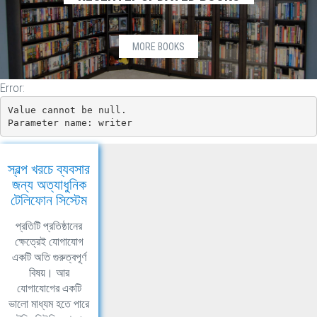
MORE BOOKS
Error:
Value cannot be null.

Parameter name: writer
স্বল্প খরচে ব্যবসার
জন্য অত্যাধুনিক
টেলিফোন সিস্টেম
প্রতিটি প্রতিষ্ঠানের
ক্ষেত্রেই যোগাযোগ
একটি অতি গুরুত্বপূর্ণ
বিষয়। আর
যোগাযোগের একটি
ভালো মাধ্যম হতে পারে