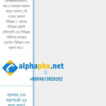
টেলিকমিউনিকেশন।
আর এ সমস্যার সমাধান
করতে আলফা নেট
এনেছে আলফা
পিবিএক্স। আলফা
পিবিএক্স আইপি
টেলিফোনি এবং পিবিএক্স
সার্ভিসের সবন্বয়ে
হোস্টেড পিবিএক্স সেবা
প্রদান করে।
+8809613820202
ব্যবসায় এবং
করপোরেট এর
জন্য সম্পূর্ণ