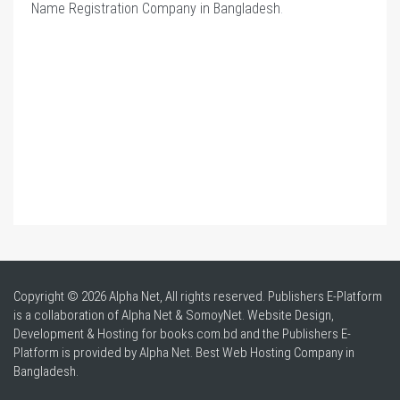
Name Registration Company in Bangladesh
.
Copyright © 2026 Alpha Net, All rights reserved. Publishers E-Platform
is a collaboration of Alpha Net & SomoyNet.
Website Design
,
Development & Hosting for books.com.bd and the Publishers E-
Platform is provided by Alpha Net. Best
Web Hosting Company in
Bangladesh
.