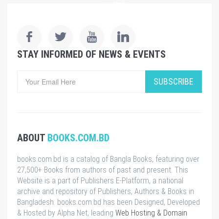
portfolio
&
virtual
showroom
of
STAY INFORMED OF NEWS & EVENTS
170
SUBSCRIBE
ABOUT
BOOKS.COM.BD
books.com.bd is a catalog of Bangla Books, featuring over
27,500+ Books from authors of past and present. This
Website is a part of Publishers E-Platform, a national
archive and repository of Publishers, Authors & Books in
Bangladesh. books.com.bd has been Designed, Developed
& Hosted by Alpha Net, leading
Web Hosting & Domain