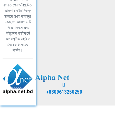
বাংলাদেশের ডাটাসেন্টারে
আলফা নেটের নিজস্ব
সার্ভারে রাখার ব্যবস্থা,
এছাড়াও আলফা নেট
দিচ্ছে লিনাক্স এবং
উইন্ডোস প্লাটফর্মে
অত্যাধুনিক ভার্চুয়াল
এবং ডেডিকেটেড
সার্ভার।
+8809613250250