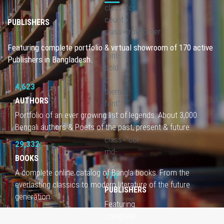
class="c-
count
PUBLISHERS
class="row"order
c-
Featuring complete portfolio & virtual showroom of 170 active
font-
Publishers in Bangladesh.
bold
c-
4,623
theme-
AUTHORS
font"
Portfolio of an ever growing list of legends. About 3,000
data-
Bengali authors & Poets of the past, present & future.
counter="counterup">
class="col-
29,332
md-
BOOKS
4">
A complete online catalog of Bangla books. From the
170
everlasting classics to modern literature of the future
PUBLISHERS
generation.
Featuring
complete