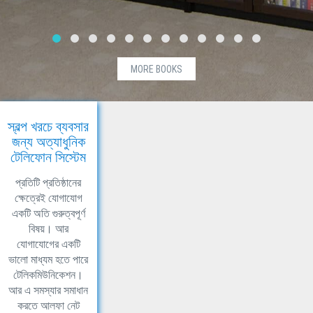
MORE BOOKS
স্বল্প খরচে ব্যবসার
জন্য অত্যাধুনিক
টেলিফোন সিস্টেম
প্রতিটি প্রতিষ্ঠানের
ক্ষেত্রেই যোগাযোগ
একটি অতি গুরুত্বপূর্ণ
বিষয়। আর
যোগাযোগের একটি
ভালো মাধ্যম হতে পারে
টেলিকমিউনিকেশন।
আর এ সমস্যার সমাধান
করতে আলফা নেট