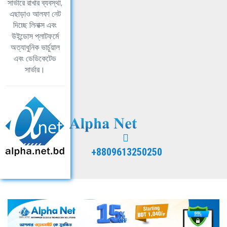
সার্ভারে রাখার ব্যবস্থা,
এছাড়াও আলফা নেট
দিচ্ছে লিনাক্স এবং
উইন্ডোস প্লাটফর্মে
অত্যাধুনিক ভার্চুয়াল
এবং ডেডিকেটেড
সার্ভার।
+8809613250250