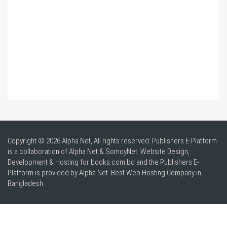
Copyright © 2026 Alpha Net, All rights reserved. Publishers E-Platform
is a collaboration of Alpha Net & SomoyNet.
Website Design
,
Development & Hosting for books.com.bd and the Publishers E-
Platform is provided by Alpha Net. Best
Web Hosting Company in
Bangladesh
.