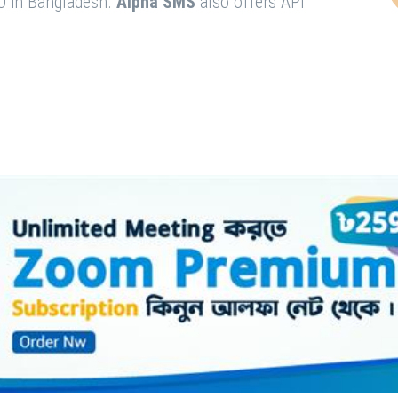
O in Bangladesh.
Alpha SMS
also offers API