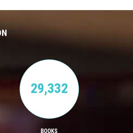
ON
29,332
BOOKS