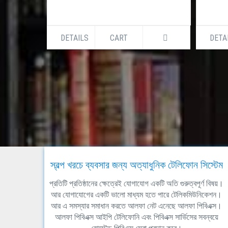
DETAILS
CART
DETA
স্বল্প খরচে ব্যবসার জন্য অত্যাধুনিক টেলিফোন সিস্টেম
প্রতিটি প্রতিষ্ঠানের ক্ষেত্রেই যোগাযোগ একটি অতি গুরুত্বপূর্ণ বিষয়।
আর যোগাযোগের একটি ভালো মাধ্যম হতে পারে টেলিকমিউনিকেশন।
আর এ সমস্যার সমাধান করতে আলফা নেট এনেছে আলফা পিবিএক্স।
আলফা পিবিএক্স আইপি টেলিফোনি এবং পিবিএক্স সার্ভিসের সবন্বয়ে