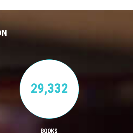
ON
29,332
BOOKS