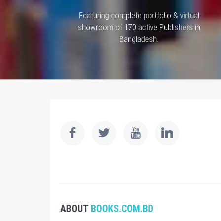
Featuring complete portfolio & virtual
showroom of 170 active Publishers in
Bangladesh.
ABOUT
BOOKS.COM.BD