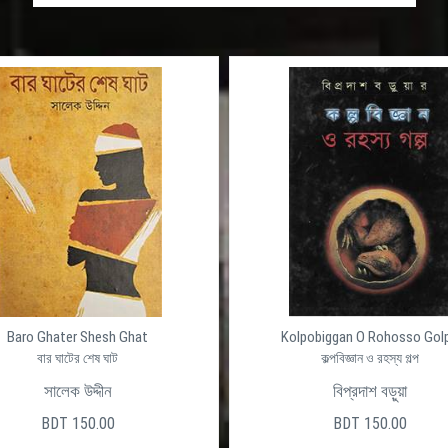
Baro Ghater Shesh Ghat
Kolpobiggan O Rohosso Gol
বার ঘাটের শেষ ঘাট
কল্পবিজ্ঞান ও রহস্য গল্প
সালেক উদ্দীন
বিপ্রদাশ বড়ুয়া
BDT 150.00
BDT 150.00