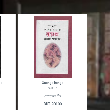
po
Onongo Rongo
অনঙ্গ রঙ্গ
মোস্তফা মীর
BDT 200.00