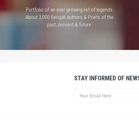
Portfolio of an ever growing list of legends.
About 3,000 Bengali authors & Poets of the
past, present & future.
STAY INFORMED OF NEW