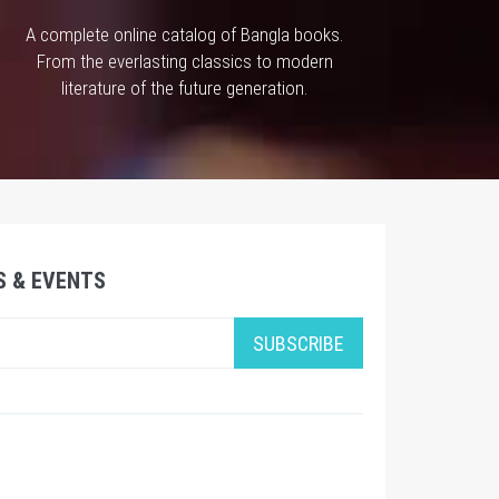
A complete online catalog of Bangla books.
From the everlasting classics to modern
literature of the future generation.
S & EVENTS
SUBSCRIBE