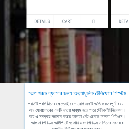
DETAILS
CART
DETA
স্বল্প খরচে ব্যবসার জন্য অত্যাধুনিক টেলিফোন সিস্টেম
প্রতিটি প্রতিষ্ঠানের ক্ষেত্রেই যোগাযোগ একটি অতি গুরুত্বপূর্ণ বিষয়।
আর যোগাযোগের একটি ভালো মাধ্যম হতে পারে টেলিকমিউনিকেশন।
আর এ সমস্যার সমাধান করতে আলফা নেট এনেছে আলফা পিবিএক্স।
আলফা পিবিএক্স আইপি টেলিফোনি এবং পিবিএক্স সার্ভিসের সবন্বয়ে