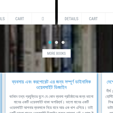
ILS
CART
DETAILS
CART
MORE BOOKS
ব্যবসায় এবং করপোরেট এর জন্য সম্পূর্ণ ডাইনামিক
দেশ
ওয়েবসাইট ডিজাইন
দীর্
বর্তমান তথ্য প্রযুক্তির যুগে যে কোন ব্যবসা প্রতিষ্ঠানের জন্য ভালো
হোস্ট
মানের একটি ওয়েবসাইট থাকা অপরিহার্য। ভালো মানের একটি
লিন
ওয়েবসাইট আপনার ব্যবসাকে নিয়ে যাবে আর এক ধাপ এগিয়ে। তাই
ডাটা