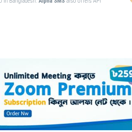
O in Bangladesh.
Alpha SMS
also offers API