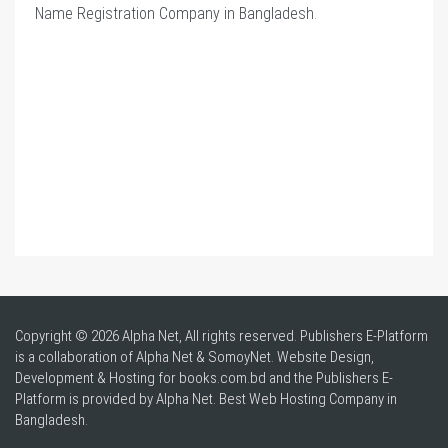
Name Registration Company in Bangladesh
.
Copyright © 2026 Alpha Net, All rights reserved. Publishers E-Platform
is a collaboration of Alpha Net & SomoyNet.
Website Design
,
Development & Hosting for books.com.bd and the Publishers E-
Platform is provided by Alpha Net. Best
Web Hosting Company in
Bangladesh
.