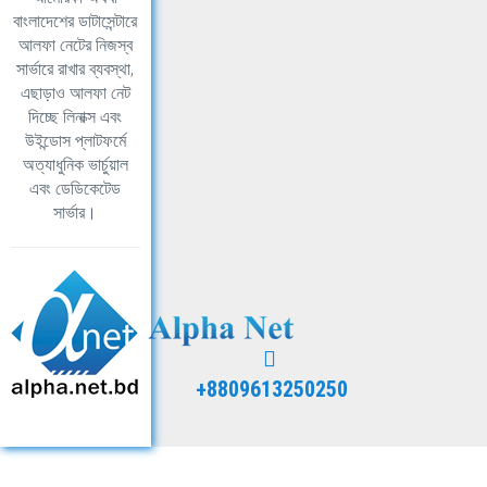
বাংলাদেশের ডাটাসেন্টারে
আলফা নেটের নিজস্ব
সার্ভারে রাখার ব্যবস্থা,
এছাড়াও আলফা নেট
দিচ্ছে লিনাক্স এবং
উইন্ডোস প্লাটফর্মে
অত্যাধুনিক ভার্চুয়াল
এবং ডেডিকেটেড
সার্ভার।
+8809613250250