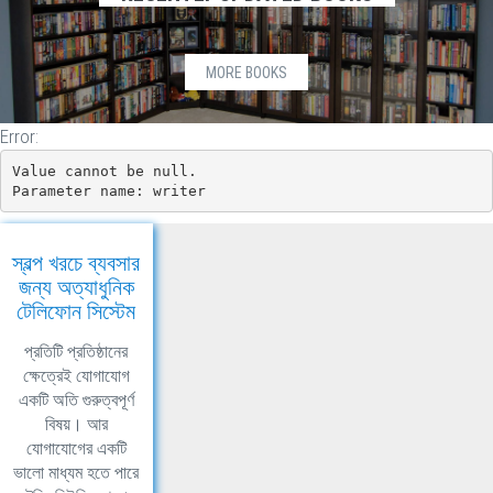
MORE BOOKS
Error:
Value cannot be null.

Parameter name: writer
স্বল্প খরচে ব্যবসার
জন্য অত্যাধুনিক
টেলিফোন সিস্টেম
প্রতিটি প্রতিষ্ঠানের
ক্ষেত্রেই যোগাযোগ
একটি অতি গুরুত্বপূর্ণ
বিষয়। আর
যোগাযোগের একটি
ভালো মাধ্যম হতে পারে