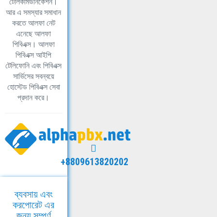
টেলিকমিউনিকেশন।
আর এ সমস্যার সমাধান
করতে আলফা নেট
এনেছে আলফা
পিবিএক্স। আলফা
পিবিএক্স আইপি
টেলিফোনি এবং পিবিএক্স
সার্ভিসের সবন্বয়ে
হোস্টেড পিবিএক্স সেবা
প্রদান করে।
+8809613820202
ব্যবসায় এবং
করপোরেট এর
জন্য সম্পূর্ণ