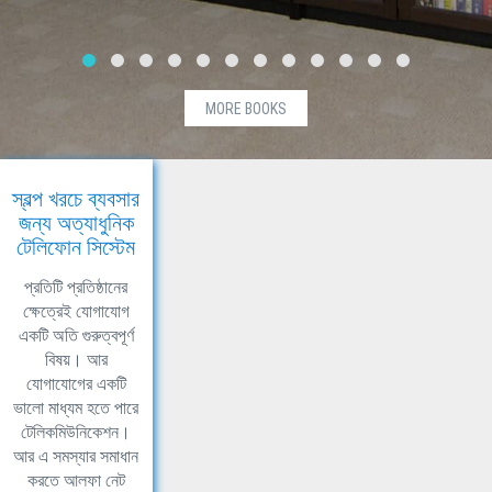
MORE BOOKS
স্বল্প খরচে ব্যবসার
জন্য অত্যাধুনিক
টেলিফোন সিস্টেম
প্রতিটি প্রতিষ্ঠানের
ক্ষেত্রেই যোগাযোগ
একটি অতি গুরুত্বপূর্ণ
বিষয়। আর
যোগাযোগের একটি
ভালো মাধ্যম হতে পারে
টেলিকমিউনিকেশন।
আর এ সমস্যার সমাধান
করতে আলফা নেট