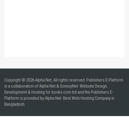
Copyright © 2026 Alpha Net, All rights reserved. Publishers E-Platform
is a collaboration of Alpha Net & SomoyNet.
Website Design
,
Development & Hosting for books.com.bd and the Publishers E-
Platform is provided by Alpha Net. Best
Web Hosting Company in
Bangladesh
.