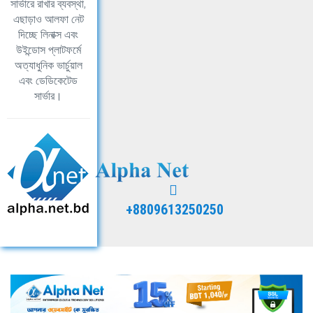
সার্ভারে রাখার ব্যবস্থা,
এছাড়াও আলফা নেট
দিচ্ছে লিনাক্স এবং
উইন্ডোস প্লাটফর্মে
অত্যাধুনিক ভার্চুয়াল
এবং ডেডিকেটেড
সার্ভার।
+8809613250250