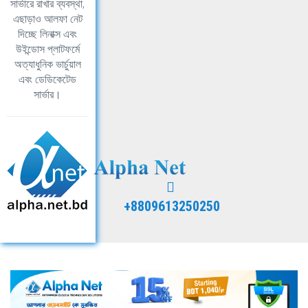
সার্ভারে রাখার ব্যবস্থা,
এছাড়াও আলফা নেট
দিচ্ছে লিনাক্স এবং
উইন্ডোস প্লাটফর্মে
অত্যাধুনিক ভার্চুয়াল
এবং ডেডিকেটেড
সার্ভার।
+8809613250250