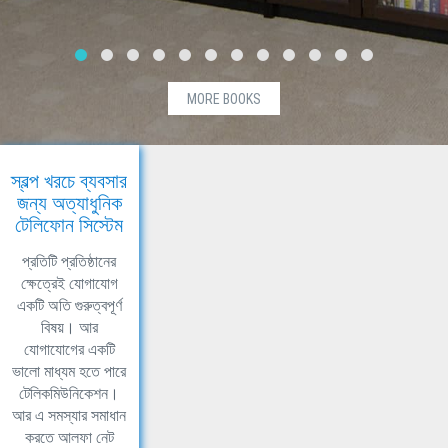
MORE BOOKS
স্বল্প খরচে ব্যবসার
জন্য অত্যাধুনিক
টেলিফোন সিস্টেম
প্রতিটি প্রতিষ্ঠানের
ক্ষেত্রেই যোগাযোগ
একটি অতি গুরুত্বপূর্ণ
বিষয়। আর
যোগাযোগের একটি
ভালো মাধ্যম হতে পারে
টেলিকমিউনিকেশন।
আর এ সমস্যার সমাধান
করতে আলফা নেট