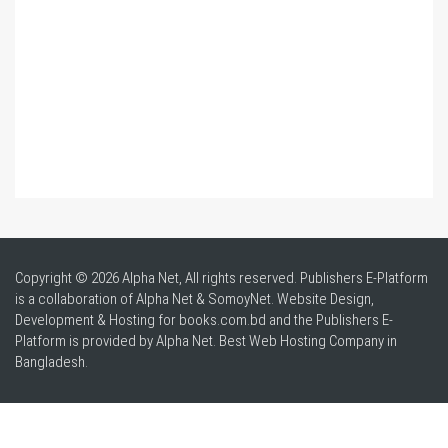
Copyright © 2026 Alpha Net, All rights reserved. Publishers E-Platform
is a collaboration of Alpha Net & SomoyNet.
Website Design
,
Development & Hosting for books.com.bd and the Publishers E-
Platform is provided by Alpha Net. Best
Web Hosting Company in
Bangladesh
.