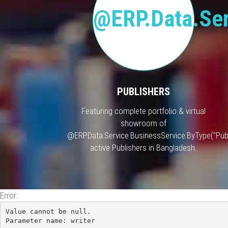
@ERP.Data.Ser
PUBLISHERS
Featuring complete portfolio & virtual
showroom of
@ERP.Data.Service.BusinessService.ByType("Publ
active Publishers in Bangladesh.
Error:
Value cannot be null.

Parameter name: writer