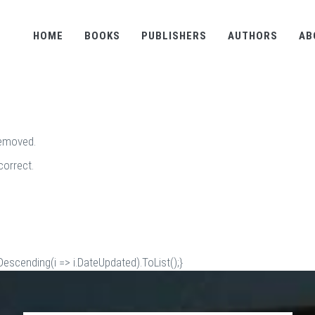
HOME
BOOKS
PUBLISHERS
AUTHORS
AB
removed.
correct.
scending(i => i.DateUpdated).ToList();}