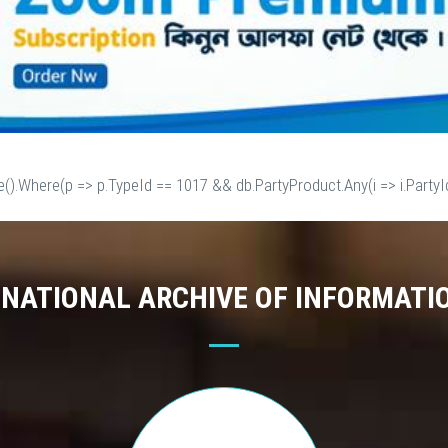
e().Where(p => p.TypeId == 1017 && db.PartyProduct.Any(i => i.PartyId
 NATIONAL ARCHIVE OF INFORMATI