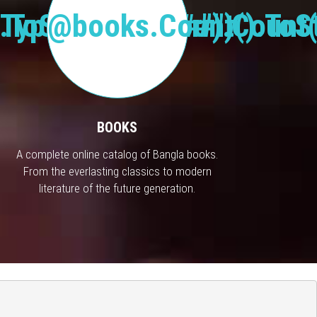
Type("Publisher").Count(
.ToString("#,###")
@books.Count().ToSt
BOOKS
A complete online catalog of Bangla books.
From the everlasting classics to modern
literature of the future generation.