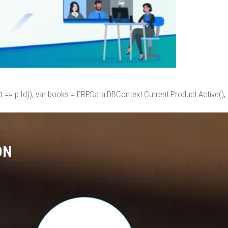
 == p.Id)); var books = ERP.Data.DBContext.Current.Product.Active();
ON