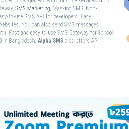
vider in Bangladesh with multiple services such
teway,
SMS Marketing
, Masking SMS, Non-
easy-to-use SMS API for developers. Easy
& Websites. You can also send SMS messages
rd). Fast and easy to use SMS Gateway for School,
O in Bangladesh.
Alpha SMS
also offers API