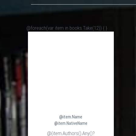
@foreach(var item in books.Take(12)) {
}
@item.Name
@item.NativeName
@(item.Authors().Any()?