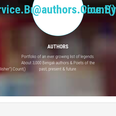
vice.BusinessService.By
@authors.Count()
AUTHORS
Portfolio of an ever growing list of legends.
About 3,000 Bengali authors & Poets of the
isher").Count()
past, present & future.