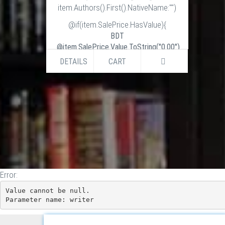
item.Authors().First().NativeName:"")
@if(item.SalePrice.HasValue){
BDT
@item.SalePrice.Value.ToString("0.00")
BDT
DETAILS
CART
@item.ListPrice.Value.ToString("0.00")
}else if (item.ListPrice.HasValue) {
BDT
@item.ListPrice.Value.ToString("0.00")
}
Error:
Value cannot be null.

Parameter name: writer