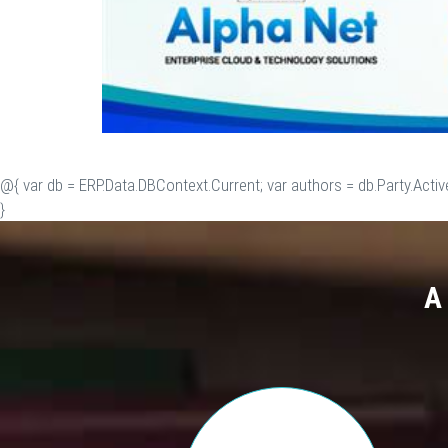
@{ var db = ERP.Data.DBContext.Current; var authors = db.Party.Activ
}
A