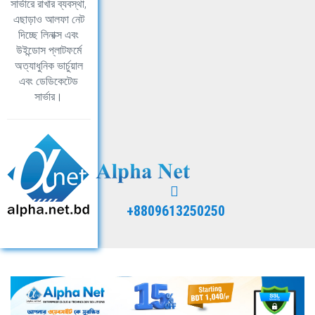
সার্ভারে রাখার ব্যবস্থা,
এছাড়াও আলফা নেট
দিচ্ছে লিনাক্স এবং
উইন্ডোস প্লাটফর্মে
অত্যাধুনিক ভার্চুয়াল
এবং ডেডিকেটেড
সার্ভার।
+8809613250250