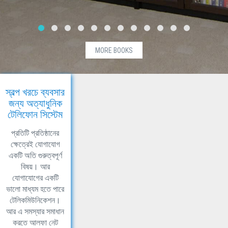
MORE BOOKS
স্বল্প খরচে ব্যবসার
জন্য অত্যাধুনিক
টেলিফোন সিস্টেম
প্রতিটি প্রতিষ্ঠানের
ক্ষেত্রেই যোগাযোগ
একটি অতি গুরুত্বপূর্ণ
বিষয়। আর
যোগাযোগের একটি
ভালো মাধ্যম হতে পারে
টেলিকমিউনিকেশন।
আর এ সমস্যার সমাধান
করতে আলফা নেট