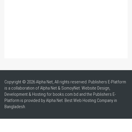
Copyright © 2026 Alpha Net, All rights reserved. Publishers E-Platform
is a collaboration of Alpha Net & SomoyNet.
Website Design
,
Development & Hosting for books.com.bd and the Publishers E-
Platform is provided by Alpha Net. Best
Web Hosting Company in
Bangladesh
.