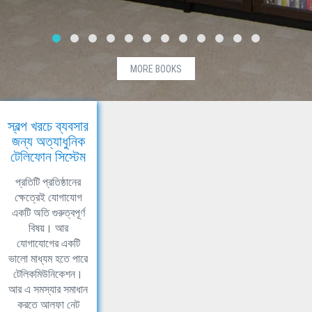
MORE BOOKS
স্বল্প খরচে ব্যবসার
জন্য অত্যাধুনিক
টেলিফোন সিস্টেম
প্রতিটি প্রতিষ্ঠানের
ক্ষেত্রেই যোগাযোগ
একটি অতি গুরুত্বপূর্ণ
বিষয়। আর
যোগাযোগের একটি
ভালো মাধ্যম হতে পারে
টেলিকমিউনিকেশন।
আর এ সমস্যার সমাধান
করতে আলফা নেট