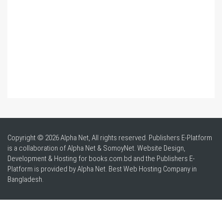
Copyright © 2026 Alpha Net, All rights reserved. Publishers E-Platform
is a collaboration of Alpha Net & SomoyNet.
Website Design
,
Development & Hosting for books.com.bd and the Publishers E-
Platform is provided by Alpha Net. Best
Web Hosting Company in
Bangladesh
.