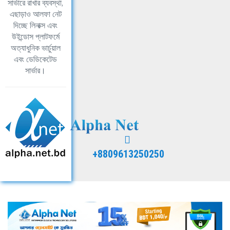
সার্ভারে রাখার ব্যবস্থা,
এছাড়াও আলফা নেট
দিচ্ছে লিনাক্স এবং
উইন্ডোস প্লাটফর্মে
অত্যাধুনিক ভার্চুয়াল
এবং ডেডিকেটেড
সার্ভার।
+8809613250250